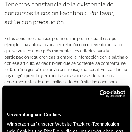
Tenemos constancia de la existencia de
concursos falsos en Facebook. Por favor,
actúe con precaución.
Estos concursos ficticios prometen un premio cuantioso, por
ejemplo, una autocaravana, en relación con un evento actual o
que se va a celebrar próximamente. Los criterios para la
participación requieren casi siempre la interacción con la página o
con ese artículo, es decir, piden que se comente, se comparta, se
le dé un ‘me gusta’ o se envíe un mensaje personal. En realidad no
hay ningún premio, y en muchas ocasiones se cierran esos
concursos antes de que finalice la fecha límite indicada para
participar.
Los operadores de este tipo de concursos y páginas falsas se
mueven únicamente por intereses económicos, desde la simple
Verwendung von Cookies
venta de sus productos en esas páginas hasta la trampa de ligarle
a una suscripción no deseada.
Wir setzen auf unserer Website Tracking-Technologien
(wie Cookies und Pixel) ein, die es uns ermöglichen, das