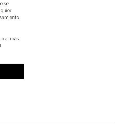
o se
lquier
esamiento
ntrar más
l