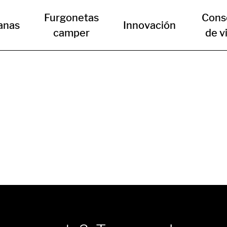
Furgonetas
Cons
anas
Innovación
camper
de v