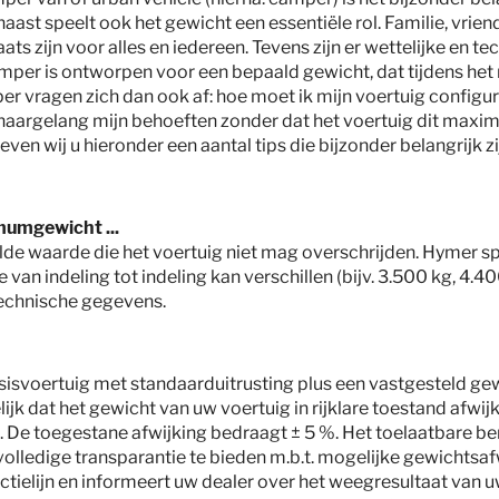
Stap 1 / 10
aast speelt ook het gewicht een essentiële rol. Familie, vriend
Indeling
ts zijn voor alles en iedereen. Tevens zijn er wettelijke en te
amper is ontworpen voor een bepaald gewicht, dat tijdens het
 vragen zich dan ook af: hoe moet ik mijn voertuig configur
 naargelang mijn behoeften zonder dat het voertuig dit max
ven wij u hieronder een aantal tips die bijzonder belangrijk zi
mumgewicht ...
stelde waarde die het voertuig niet mag overschrijden. Hymer 
e van indeling tot indeling kan verschillen (bijv. 3.500 kg, 4.4
 technische gegevens.
basisvoertuig met standaarduitrusting plus een vastgesteld ge
ijk dat het gewicht van uw voertuig in rijklare toestand afwij
 toegestane afwijking bedraagt ± 5 %. Het toelaatbare berei
 volledige transparantie te bieden m.b.t. mogelijke gewichtsa
ctielijn en informeert uw dealer over het weegresultaat van u