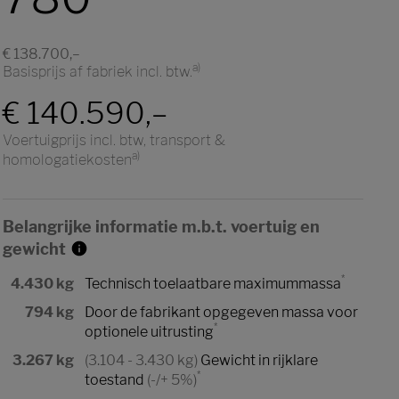
€ 138.700,–
a)
Basisprijs af fabriek incl. btw.
€ 140.590,–
Voertuigprijs incl. btw, transport &
a)
homologatiekosten
Belangrijke informatie m.b.t. voertuig en
gewicht
*
4.430 kg
Technisch toelaatbare maximummassa
794 kg
Door de fabrikant opgegeven massa voor
*
optionele uitrusting
3.267 kg
(3.104 - 3.430 kg)
Gewicht in rijklare
*
toestand
(-/+ 5%)