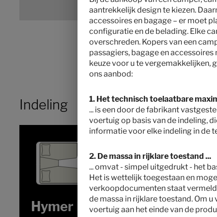
aantrekkelijk design te kiezen. Daarn
accessoires en bagage – er moet plaa
configuratie en de belading. Elke c
overschreden. Kopers van een camper
passagiers, bagage en accessoires
keuze voor u te vergemakkelijken, ge
ons aanbod:
1. Het technisch toelaatbare maxi
Indeling
... is een door de fabrikant vastge
voertuig op basis van de indeling, di
informatie voor elke indeling in de
2. De massa in rijklare toestand ...
... omvat - simpel uitgedrukt - het 
Het is wettelijk toegestaan en mogel
verkoopdocumenten staat vermeld. De
de massa in rijklare toestand. Om u
Hymer B-Klasse
voertuig aan het einde van de produ