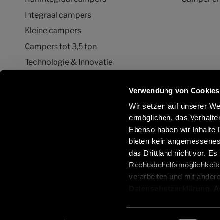
Integraal campers
Kleine campers
Campers tot 3,5 ton
Technologie & Innovatie
Quickstart campervideo's
Verwendung von Cookies
Camper en Campervan Configurator
Wir setzen auf unserer Web
ermöglichen, das Verhalt
Ebenso haben wir Inhalte D
Blijf in contact met ons via sociale
Meer inf
bieten kein angemessenes 
netwerken:
Hymer-on
das Drittland nicht vor. E
/be/nl/se
Rechtsbehelfsmöglichkeite
onderde
verarbeiten und mit ander
Datenschutzerklärung
. 
aus, erteilen Sie uns Ihre
Einwilligung ist freiwillig
© 2026 Hymer GmbH & Co. KG
Gewichtsinform