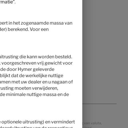
rmatie
”.
lteert in het zogenaamde massa van
der) berekend. Voor een
itrusting die kann worden besteld.
k voorgeschreven vrij gewicht voor
n de door Hymer geleverde
blijkt dat de werkelijke nuttige
samen met uw dealer en u nagaan of
trusting moeten verwijderen,
p de minimale nuttige massa en de
e optionele uitrusting) en vermindert
Prijzen in andere landen kunnen afwijken als gevolg van valuta,
lijke prijzen, belastingen en invoerrechten voor uw land.