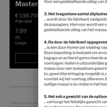
Voor een gedetailleerde uitleg van d
MasterLine T 780
3. Het toegestane aantal zitplaatsen
€ 138.700,–
2 - 3
... wordt door de fabrikant vastge
Prijs vanaf
Slaapplaatsen
de passagiers. Hiervoor wordt een 
gedetailleerde uitleg van het massa 
7,89
4430 kg
m
Technisch toelaatbare
maximummassa
*
4. De door de fabrikant opgegeven 
Lengte
... is een door Hymer per indeling 
Deze beperking is bedoeld om ervoor
bagage en achteraf gemonteerde acc
uitgezocht
voertuigen. Indien in uitzonderlijke 
massa door een toelaatbare gewicht
bv. gewichtsverhoging mogelijk is, 
voordat wij het voertuig afleveren. 
nuttige massa is te vinden in het ho
5. Het extra gewicht van de optione
... verhoogt het feitelijke gewicht v
a)
Alle prijzen zijn adviesverkoopprijzen in EUR, gebaseerd op de Belgis
landspecifieke BTW, landspecifieke specificaties, on-the-roadheffingen