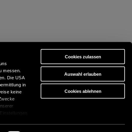
Cookies zulassen
 uns
zu messen.
Auswahl erlauben
ben. Die USA
Ontdek onze reisportal:
ermittlung in
https://www.freeontour.com/nl
Cookies ablehnen
weise keine
 Zwecke
unserer
 Einstellungen
cken. Die
über die
gen
Legal informatie
Klokkenluidersysteem