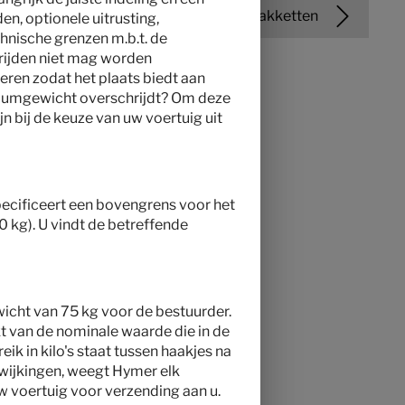
Edities en pakketten
en, optionele uitrusting,
chnische grenzen m.b.t. de
 rijden niet mag worden
eren zodat het plaats biedt aan
imumgewicht overschrijdt? Om deze
jn bij de keuze van uw voertuig uit
specificeert een bovengrens voor het
00 kg). U vindt de betreffende
wicht van 75 kg voor de bestuurder.
kt van de nominale waarde die in de
k in kilo's staat tussen haakjes na
fwijkingen, weegt Hymer elk
w voertuig voor verzending aan u.