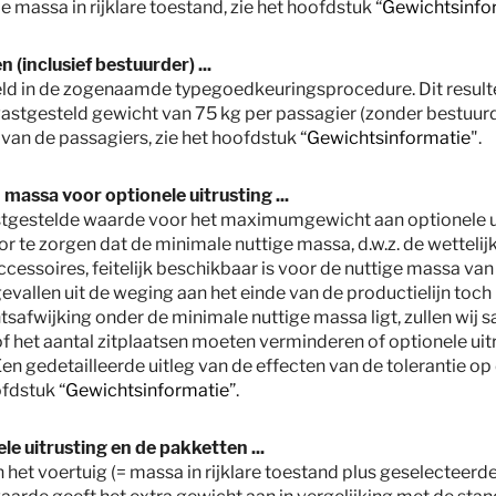
e massa in rijklare toestand, zie het hoofdstuk “
Gewichtsinfo
 (inclusief bestuurder) ...
steld in de zogenaamde typegoedkeuringsprocedure. Dit resu
vastgesteld gewicht van 75 kg per passagier (zonder bestuur
van de passagiers, zie het hoofdstuk “
Gewichtsinformatie
".
massa voor optionele uitrusting ...
vastgestelde waarde voor het maximumgewicht aan optionele u
 te zorgen dat de minimale nuttige massa, d.w.z. de wettelij
essoires, feitelijk beschikbaar is voor de nuttige massa va
gevallen uit de weging aan het einde van de productielijn toch 
safwijking onder de minimale nuttige massa ligt, zullen wij 
of het aantal zitplaatsen moeten verminderen of optionele ui
Een gedetailleerde uitleg van de effecten van de tolerantie o
ofdstuk “
Gewichtsinformatie
”.
le uitrusting en de pakketten ...
an het voertuig (= massa in rijklare toestand plus geselecteerd
che verkoopprijzen inclusief de onvermijdbare kosten en kosten voor transport. 
 of invoerrechten. Neem contact op met uw plaatselijke dealer voor de toepasse