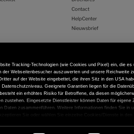
Contact
HelpCenter
Nieuwsbrief
site Tracking-Technologien (wie Cookies und Pixel) ein, die es
en der Webseitenbesucher auszuwerten und unsere Reichweite 
ritter auf der Website eingebettet, die ihren Sitz in den USA ha
ormatie over originele
Caravans in premium kwaliteit:
Datenschutzniveau. Geeignete Garantien liegen für die Datenüb
derdelen en -accessoires:
https://www.eriba.com/be/nl
s besteht ein erhöhtes Risiko für Betroffene, da diesen möglicher
rvice/originele-
n zustehen. Eingesetzte Dienstleister können Daten für eigene
len-accessoires
en Daten zusammenführen. Weitere Informationen finden Sie in 
Akzeptieren Sie oder wählen Sie einzelne Cookies/Dienste in den
 Einwilligung zur Verarbeitung Ihrer Daten zu den genannten Zwe
, für den Besuch der Website nicht erforderlich und kann jederzeit 
atie
Colofon
Privacyverklaring
Veiligheidsaanbevelin