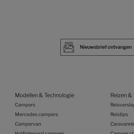
Nieuwsbrief ontvangen
Modellen & Technologie
Reizen &
Campers
Reisversl
Mercedes campers
Reistips
Campervan
Caravannin
Halfintegraal campers
Camper ch