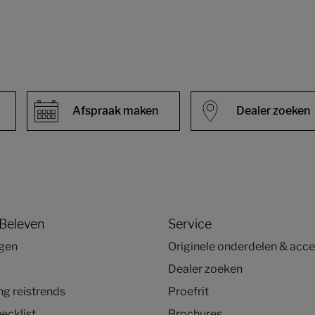
Afspraak maken
Dealer zoeken
 Beleven
Service
agen
Originele onderdelen & acce
Dealer zoeken
g reistrends
Proefrit
ecklist
Brochures