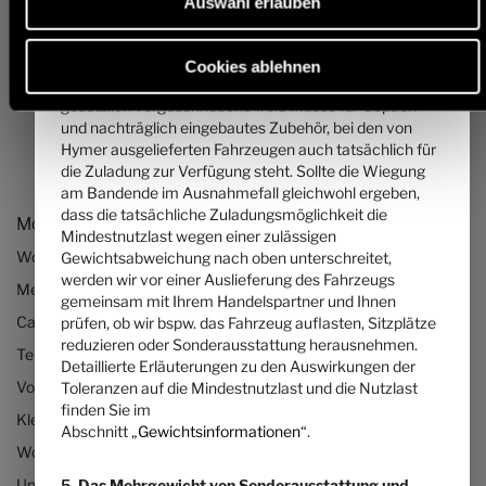
Auswahl erlauben
... ist ein von Hymer pro Grundriss festgelegter Wert für
die maximale Masse der bestellbaren
Sonderausstattung. Diese Begrenzung soll
Cookies ablehnen
gewährleisten, dass die Mindestnutzlast, d.h. die
gesetzlich vorgeschriebene freie Masse für Gepäck
und nachträglich eingebautes Zubehör, bei den von
Hymer ausgelieferten Fahrzeugen auch tatsächlich für
die Zuladung zur Verfügung steht. Sollte die Wiegung
am Bandende im Ausnahmefall gleichwohl ergeben,
dass die tatsächliche Zuladungsmöglichkeit die
Modelle & Technologien
Mindestnutzlast wegen einer zulässigen
Wohnmobile
Gewichtsabweichung nach oben unterschreitet,
werden wir vor einer Auslieferung des Fahrzeugs
Mercedes Wohnmobile
gemeinsam mit Ihrem Handelspartner und Ihnen
Camper Vans bzw. Kastenwagen
prüfen, ob wir bspw. das Fahrzeug auflasten, Sitzplätze
reduzieren oder Sonderausstattung herausnehmen.
Teilintegrierte Wohnmobile
Detaillierte Erläuterungen zu den Auswirkungen der
Vollintegrierte Wohnmobile
Toleranzen auf die Mindestnutzlast und die Nutzlast
finden Sie im
Kleine Wohnmobile
Abschnitt „
Gewichtsinformationen
“.
Wohnmobile bis 3,5 Tonnen
Unsere Technologien
5. Das Mehrgewicht von Sonderausstattung und