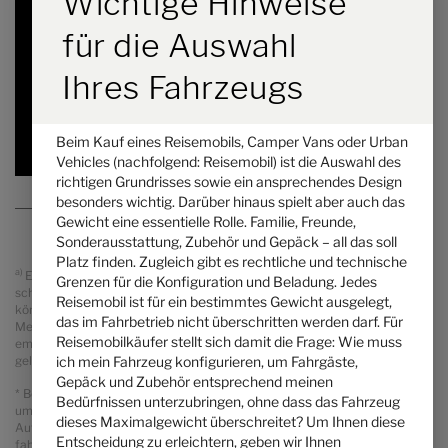
Wichtige Hinweise
a)
Preis ab
Schlafplätze
für die Auswahl
7,89 m
4430 kg
Länge
Technisch zulässige Gesamtmasse
*
Ihres Fahrzeugs
ausgewählt
Beim Kauf eines Reisemobils, Camper Vans oder Urban
Vehicles (nachfolgend: Reisemobil) ist die Auswahl des
richtigen Grundrisses sowie ein ansprechendes Design
besonders wichtig. Darüber hinaus spielt aber auch das
Gewicht eine essentielle Rolle. Familie, Freunde,
Sonderausstattung, Zubehör und Gepäck – all das soll
Platz finden. Zugleich gibt es rechtliche und technische
a)
Es handelt sich um eine unverbindliche Preisempfehlung, die auf den
Grenzen für die Konfiguration und Beladung. Jedes
schweizerischen Verkaufspreisen basiert. Preise in anderen Ländern
Reisemobil ist für ein bestimmtes Gewicht ausgelegt,
können aufgrund der Währungsumrechnung und der länderspezifischen
das im Fahrbetrieb nicht überschritten werden darf. Für
Mehrwertsteuer, Gebühren und Einfuhrzölle abweichen. Daher wird
Reisemobilkäufer stellt sich damit die Frage: Wie muss
empfohlen, einen örtlichen Händler nach den für das jeweilige Land
ich mein Fahrzeug konfigurieren, um Fahrgäste,
geltenden Preisen zu fragen, um den aktuellsten Stand zu erfahren.
Gepäck und Zubehör entsprechend meinen
* Bei der angegebenen Masse in fahrbereitem Zustand handelt es sich
Bedürfnissen unterzubringen, ohne dass das Fahrzeug
um einen im Typgenehmigungsverfahren festgelegten Standardwert.
dieses Maximalgewicht überschreitet? Um Ihnen diese
Aufgrund von Fertigungstoleranzen kann die real gewogene Masse in
Entscheidung zu erleichtern, geben wir Ihnen
fahrbereitem Zustand vom oben angegebenen Wert abweichen.