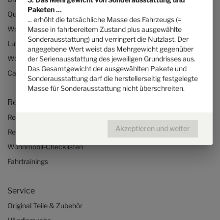
Paketen ...
Quickstart-Wohnmobil-Videos
... erhöht die tatsächliche Masse des Fahrzeugs (=
Wohnmobil konfigurieren
Masse in fahrbereitem Zustand plus ausgewählte
Sonderausstattung) und verringert die Nutzlast. Der
Luxus-Wohnmobile
angegebene Wert weist das Mehrgewicht gegenüber
Wohnmobile für 2 Personen
der Serienausstattung des jeweiligen Grundrisses aus.
Das Gesamtgewicht der ausgewählten Pakete und
Camper Van-Aufstelldach
Sonderausstattung darf die herstellerseitig festgelegte
Masse für Sonderausstattung nicht überschreiten.
Reisen & Erleben
Reiseberichte
Akzeptieren und weiter
Reisetipps
Wohnmobil-Checklisten
Fahrtrainings
Service
Original Teile & Zubehör