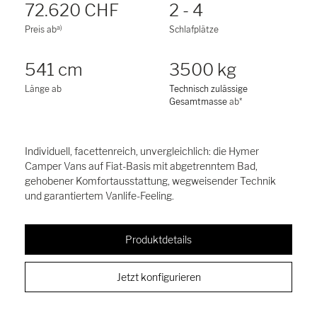
72.620 CHF
2 - 4
a)
Preis ab
Schlafplätze
541 cm
3500 kg
Länge ab
Technisch zulässige
Gesamtmasse
ab*
Individuell, facettenreich, unvergleichlich: die Hymer
Camper Vans auf Fiat-Basis mit abgetrenntem Bad,
gehobener Komfortausstattung, wegweisender Technik
und garantiertem Vanlife-Feeling.
Produktdetails
Jetzt konfigurieren