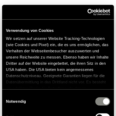
694 cm
3500 kg
Länge ab
Technisch zulässige
Gesamtmasse
ab*
Verwendung von Cookies
Wir setzen auf unserer Website Tracking-Technologien
Wir machen es Ihnen leicht, sich für den richtigen Hymer zu
(wie Cookies und Pixel) ein, die es uns ermöglichen, das
entscheiden: Exsis-t Pure als Teilintegrierter mit dem Fiat
Verhalten der Webseitenbesucher auszuwerten und
Original Rahmen und einer Ausstattung, die bei Fahr- und
unsere Reichweite zu messen. Ebenso haben wir Inhalte
Wohnkomfort keine Wünsche offen lässt.
Dritter auf der Website eingebettet, die ihren Sitz in den
USA haben. Die USA bieten kein angemessenes
Produktdetails
Datenschutzniveau. Geeignete Garantien liegen für die
Datenübermittlung in das Drittland nicht vor. Es besteht
Jetzt konfigurieren
ein erhöhtes Risiko für Betroffene, da diesen
möglicherweise keine Rechtsbehelfsmöglichkeiten
Einwilligungsauswahl
zustehen. Eingesetzte Dienstleister können Daten für
Notwendig
eigene Zwecke verarbeiten und mit anderen Daten
Editionsmodell
zusammenführen. Weitere Informationen finden Sie in