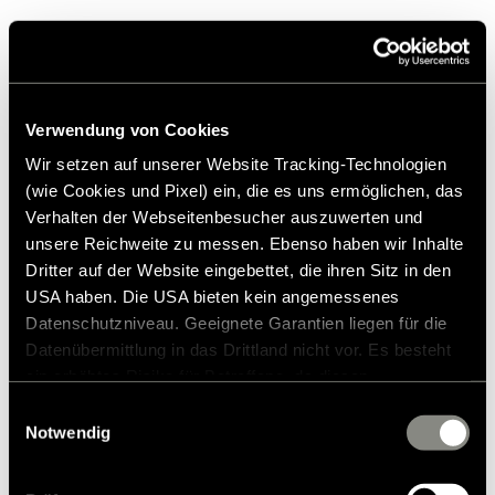
Verwendung von Cookies
Hymer Exsis-t Pure
Wir setzen auf unserer Website Tracking-Technologien
(wie Cookies und Pixel) ein, die es uns ermöglichen, das
1.265.000 kr.
2 - 3
Verhalten der Webseitenbesucher auszuwerten und
a)
Pris från
Sovplatser
unsere Reichweite zu messen. Ebenso haben wir Inhalte
Dritter auf der Website eingebettet, die ihren Sitz in den
694 cm
3 500 kg
USA haben. Die USA bieten kein angemessenes
Datenschutzniveau. Geeignete Garantien liegen für die
Längd från
Högsta tekniskt tillåtna
nyttovikt
från*
Datenübermittlung in das Drittland nicht vor. Es besteht
ein erhöhtes Risiko für Betroffene, da diesen
möglicherweise keine Rechtsbehelfsmöglichkeiten
Einwilligungsauswahl
Det är lätt för dig att välja rätt Hymer: Exsis-t Pure som
zustehen. Eingesetzte Dienstleister können Daten für
Notwendig
halvintegrerad modell med Fiat Original-ram och utrustning
eigene Zwecke verarbeiten und mit anderen Daten
som inte lämnar något övrigt att önska vad gäller kör- och
zusammenführen. Weitere Informationen finden Sie in
boendekomfort.