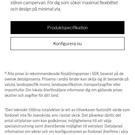
stilren campervan. För dig som söker maximal flexibilitet
och design på minimal yta.
Produktspecifikation
Konfigurera nu
a)
Alla priser är rekommenderade försäljningspriser i SEK, baserat på de
svensk detaljpriserna. Priserna i andra länder kan skilja sig åt beroende på
valuta, landsspecifik moms, landsspecifikation, transportavgifter eller
importtullar. Din lokala återförsäljare informerar dig om gällande priser,
skatter och avgifter för ditt land.
*Den tekniskt tillåtna totalvikten är ett av tillverkaren fastställt värde som
fordonet inte får överskrida, ens i lastat skick. Det påverkar därför det
antal sittplatser som kan godkännas, möjligheterna till att välja
specialutrustning samt återstående möjlighet till extralast. Detaljerad
information om vikter och om konfigurationen av fordonet återfinns i våra