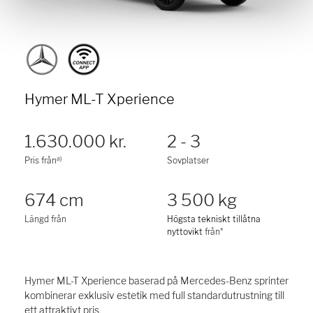
Hymer ML-T Xperience
1.630.000 kr.
2 - 3
a)
Pris från
Sovplatser
674 cm
3 500 kg
Längd från
Högsta tekniskt tillåtna
nyttovikt
från*
Hymer ML-T Xperience baserad på Mercedes-Benz sprinter
kombinerar exklusiv estetik med full standardutrustning till
ett attraktivt pris.