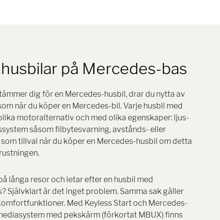
i husbilar på Mercedes-bas
estämmer dig för en Mercedes-husbil, drar du nytta av
om när du köper en Mercedes-bil. Varje husbil med
ika motoralternativ och med olika egenskaper: ljus-
system såsom filbytesvarning, avstånds- eller
 som tillval när du köper en Mercedes-husbil om detta
trustningen.
 på långa resor och letar efter en husbil med
 Självklart är det inget problem. Samma sak gäller
 komfortfunktioner. Med Keyless Start och Mercedes-
mediasystem med pekskärm (förkortat MBUX) finns