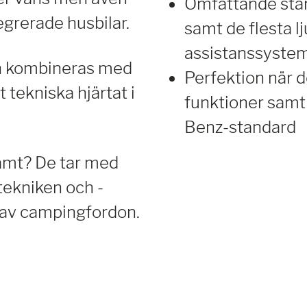
Omfattande stan
egrerade husbilar.
samt de flesta l
assistanssystem
an kombineras med
Perfektion när d
 tekniska hjärtat i
funktioner samt
Benz-standard
amt? De tar med
ekniken och -
d av campingfordon.