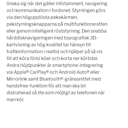
önska sig när det gäller infotainment, navigering
och kommunikation i fordonet. Styrningen görs
via den högupplösta pekskärmen,
pekstyrningsknapparna på multifunktionsratten
eller genom intelligent röststyrning. Den snabba
hårddisknavigeringen med topografisk 3D-
kartvisning av hög kvalitet tar hänsyn till
trafikinformation i realtid och hjälper på så vis
till att köra förbi köer och korta ner körtider.
Andra höjdpunkter är smartphone-integrering
via Apple® CarPlay® och Android Auto® eller
Mirrorlink samt Bluetooth®-gränssnittet med
handsfree-funktion för att man ska bli
distraherad så lite som möjligt av telefonen när
man kör.