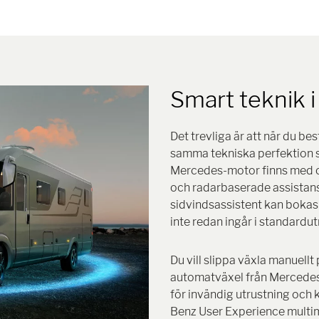
Smart teknik 
Det trevliga är att när du b
samma tekniska perfektion s
Mercedes-motor finns med ol
och radarbaserade assistans
sidvindsassistent kan bokas
inte redan ingår i standardu
Du vill slippa växla manuellt
automatväxel från Mercedes?
för invändig utrustning och
Benz User Experience multi