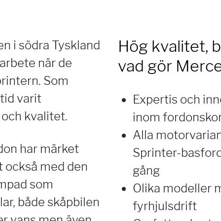
Hög kvalitet,
n i södra Tyskland
 arbete när de
vad gör Merce
rintern. Som
id varit
Expertis och inn
och kvalitet.
inom fordonsko
Alla motorvarian
don har märket
Sprinter-basford
et också med den
gång
lämpad som
Olika modeller m
ar, både skåpbilen
fyrhjulsdrift
er vans men även