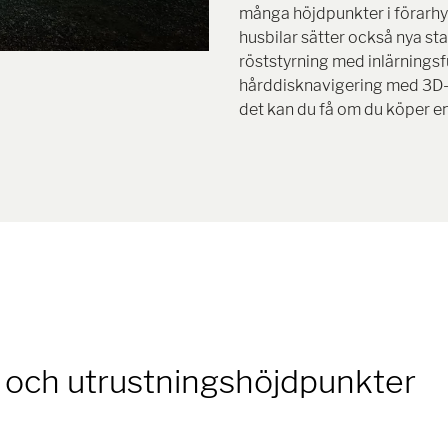
många höjdpunkter i förarh
husbilar sätter också nya s
röststyrning med inlärnings
hårddisknavigering med 3D-ka
det kan du få om du köper e
 och utrustningshöjdpunkter