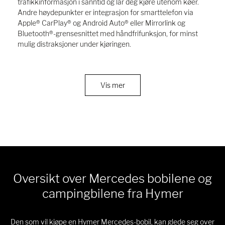
trafikkinformasjon i sanntid og lar deg kjøre utenom køer.
Andre høydepunkter er integrasjon for smarttelefon via
Apple® CarPlay® og Android Auto® eller Mirrorlink og
Bluetooth®-grensesnittet med håndfrifunksjon, for minst
mulig distraksjoner under kjøringen.
Vis mer
Oversikt over Mercedes bobilene og
campingbilene fra Hymer
Den som vil kjøpe en Hymer Mercedes-bobil, kan glede seg over