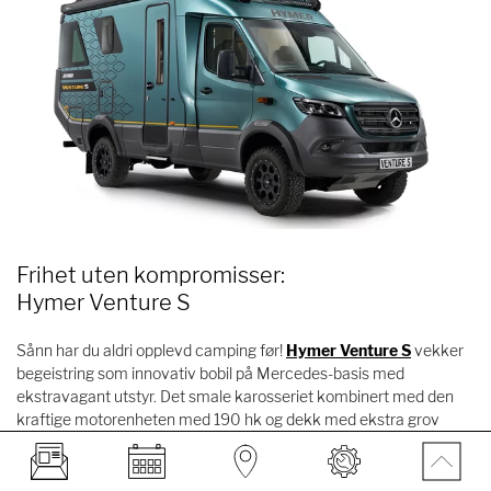
Frihet uten kompromisser:
Hymer Venture S
Sånn har du aldri opplevd camping før!
Hymer Venture S
vekker
begeistring som innovativ bobil på Mercedes-basis med
ekstravagant utstyr. Det smale karosseriet kombinert med den
kraftige motorenheten med 190 hk og dekk med ekstra grov
profil gir reiselysten din en grenseløs frihet. I tillegg scorer
Mercedes Sprinter som firehjulsdrevet bobil, inkludert offroad-
chassis som standard!