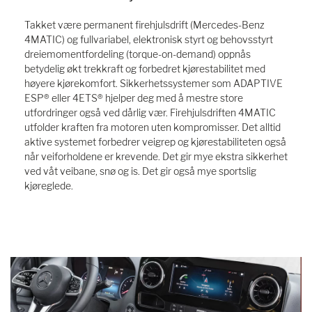
Takket være permanent firehjulsdrift (Mercedes-Benz
4MATIC) og fullvariabel, elektronisk styrt og behovsstyrt
dreiemomentfordeling (torque-on-demand) oppnås
betydelig økt trekkraft og forbedret kjørestabilitet med
høyere kjørekomfort. Sikkerhetssystemer som ADAPTIVE
ESP® eller 4ETS® hjelper deg med å mestre store
utfordringer også ved dårlig vær. Firehjulsdriften 4MATIC
utfolder kraften fra motoren uten kompromisser. Det alltid
aktive systemet forbedrer veigrep og kjørestabiliteten også
når veiforholdene er krevende. Det gir mye ekstra sikkerhet
ved våt veibane, snø og is. Det gir også mye sportslig
kjøreglede.