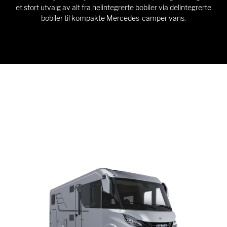
et stort utvalg av alt fra helintegrerte bobiler via delintegrerte
bobiler til kompakte Mercedes-camper vans.