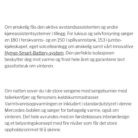
Om ønskelig fås den aktive avstandsassistenten og andre
kjøreassistentsystemer i tillegg. For luksus og selvforsyning sørger
en 180 l ferskvanns- og en 150 l spillvannstank, 153 l jumbo-
kjøleskapet, eget solcelleanlegg om ønskelig samt vårt innovative
Hymer-Smart-Battery-system
. Den perfekte isolasjonen
beskytter deg mot varme og frost hele året og garanterer lavt
gassforbruk om vinteren.
Om natten sover du i de store sengene med sengebunner med
tallerkenfjær og flersoners-kaldskummadrasser.
Varmtvannsoppvarmingen er inkludert i standardutstyret i denne
Mercedes-bobilen og sørger for behagelig varme, også om
vinteren. Det hele avrundes med en førsteklasses interiørdesign
og et belysningskonsept med fire nivåer som får det store
oppholdsrommet til å skinne.