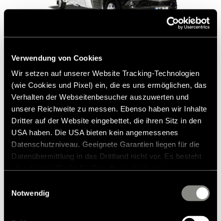
Verwendung von Cookies
Delintegrerte bobiler
Wir setzen auf unserer Website Tracking-Technologien
(wie Cookies und Pixel) ein, die es uns ermöglichen, das
Verhalten der Webseitenbesucher auszuwerten und
unsere Reichweite zu messen. Ebenso haben wir Inhalte
Dritter auf der Website eingebettet, die ihren Sitz in den
USA haben. Die USA bieten kein angemessenes
Datenschutzniveau. Geeignete Garantien liegen für die
Datenübermittlung in das Drittland nicht vor. Es besteht
ein erhöhtes Risiko für Betroffene, da diesen
möglicherweise keine Rechtsbehelfsmöglichkeiten
Einwilligungsauswahl
zustehen. Eingesetzte Dienstleister können Daten für
Notwendig
eigene Zwecke verarbeiten und mit anderen Daten
zusammenführen. Weitere Informationen finden Sie in