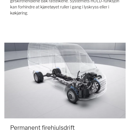
girskifthendlene bak ratteikene. Systemets HOLD-funksjon
kan forhindre at kjøretøyet ruller i gang i lyskryss eller i
køkjøring.
Permanent firehjulsdrift