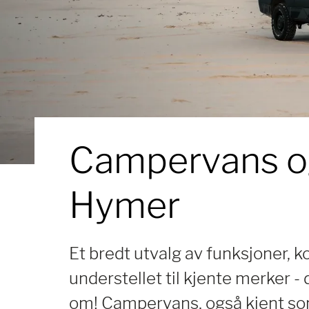
Campervans og
Hymer
Et bredt utvalg av funksjoner, 
understellet til kjente merker 
om! Campervans, også kjent som by