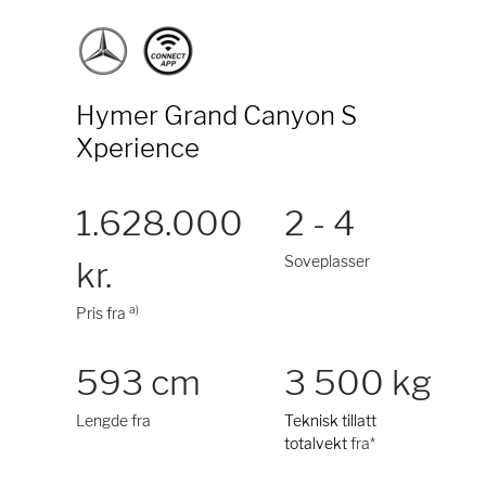
Hymer Grand Canyon S
Xperience
1.628.000
2 - 4
Soveplasser
kr.
a)
Pris fra
593 cm
3 500 kg
Lengde fra
Teknisk tillatt
totalvekt
fra*