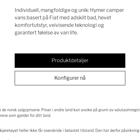
Individuell, mangfoldige og unik: Hymer camper
vans basert på Fiat med adskilt bad, hevet
komfortutstyr, veivisende teknologi og
garantert følelse av van life.
Produktdetaljer
Konfigurer nå
 de norsk salgsprisene. Priser i andre land kan avvike på grunn av valutaomregnin
ene som gjelder for ditt land.
retøyet heller ikke får overskride i belastet tilstand. Den har derfor påvirkning 