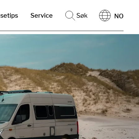
setips
Service
Søk
NO