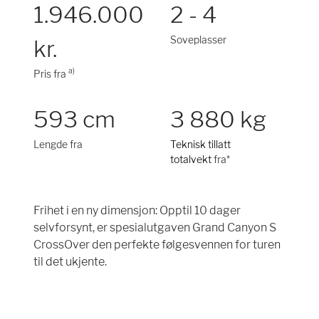
1.946.000
2 - 4
Soveplasser
kr.
a)
Pris fra
593 cm
3 880 kg
Lengde fra
Teknisk tillatt
totalvekt
fra*
Frihet i en ny dimensjon: Opptil 10 dager
selvforsynt, er spesialutgaven Grand Canyon S
CrossOver den perfekte følgesvennen for turen
til det ukjente.