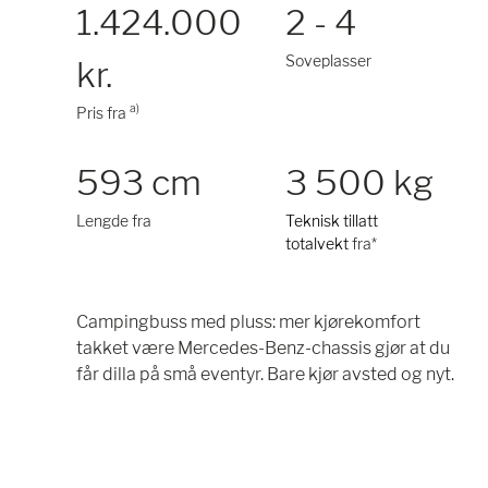
1.424.000
2 - 4
Soveplasser
kr.
a)
Pris fra
593 cm
3 500 kg
Lengde fra
Teknisk tillatt
totalvekt
fra*
Campingbuss med pluss: mer kjørekomfort
takket være Mercedes-Benz-chassis gjør at du
får dilla på små eventyr. Bare kjør avsted og nyt.