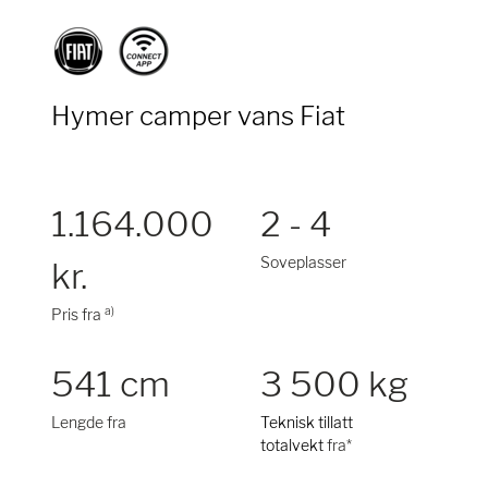
Hymer camper vans Fiat
1.164.000
2 - 4
Soveplasser
kr.
a)
Pris fra
541 cm
3 500 kg
Lengde fra
Teknisk tillatt
totalvekt
fra*