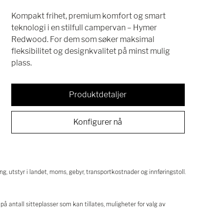
Kompakt frihet, premium komfort og smart
teknologi i en stilfull campervan – Hymer
Redwood. For dem som søker maksimal
fleksibilitet og designkvalitet på minst mulig
plass.
Produktdetaljer
Konfigurer nå
g, utstyr i landet, moms, gebyr, transportkostnader og innføringstoll.
på antall sitteplasser som kan tillates, muligheter for valg av