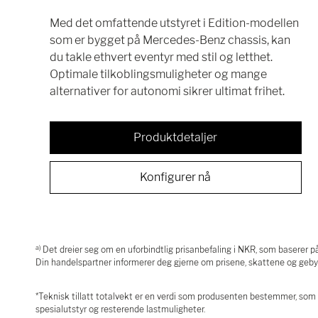
Med det omfattende utstyret i Edition-modellen
som er bygget på Mercedes-Benz chassis, kan
du takle ethvert eventyr med stil og letthet.
Optimale tilkoblingsmuligheter og mange
alternativer for autonomi sikrer ultimat frihet.
Produktdetaljer
Konfigurer nå
a)
Det dreier seg om en uforbindtlig prisanbefaling i NKR, som baserer på
Din handelspartner informerer deg gjerne om prisene, skattene og gebyr
*Teknisk tillatt totalvekt er en verdi som produsenten bestemmer, som kjø
spesialutstyr og resterende lastmuligheter.