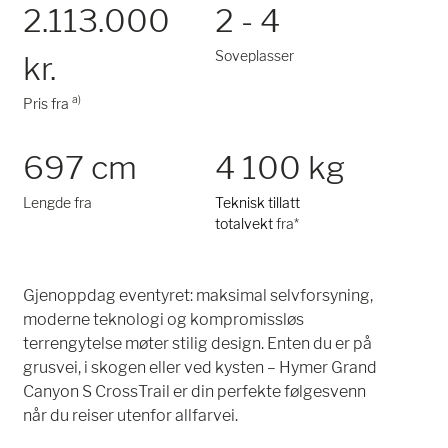
2.113.000
2 - 4
Soveplasser
kr.
a)
Pris fra
697 cm
4 100 kg
Lengde fra
Teknisk tillatt
totalvekt
fra*
Gjenoppdag eventyret: maksimal selvforsyning,
moderne teknologi og kompromissløs
terrengytelse møter stilig design. Enten du er på
grusvei, i skogen eller ved kysten – Hymer Grand
Canyon S CrossTrail er din perfekte følgesvenn
når du reiser utenfor allfarvei.