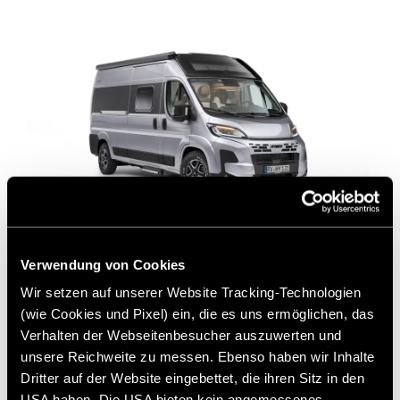
Verwendung von Cookies
Wir setzen auf unserer Website Tracking-Technologien
(wie Cookies und Pixel) ein, die es uns ermöglichen, das
Hymer Camper Vans Fiat
Verhalten der Webseitenbesucher auszuwerten und
unsere Reichweite zu messen. Ebenso haben wir Inhalte
78.870 €
2 - 4
Dritter auf der Website eingebettet, die ihren Sitz in den
a)
Prix à partir de
Nombre de couchages
USA haben. Die USA bieten kein angemessenes