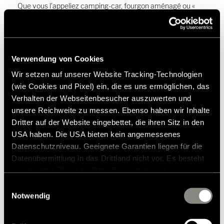
Que vous l’appeliez camping-car, fourgon aménagé ou «
Camper Van » – nous vous garantissons un voyage en
première classe dans nos véhicules de loisirs sur châssis
Mercedes ou Fiat. Sélectionnez la configuration,
l’équipement et la taille qui vous conviennent, et choisissez
en option le toit relevable et la salle d’eau.
Verwendung von Cookies
Wir setzen auf unserer Website Tracking-Technologien
(wie Cookies und Pixel) ein, die es uns ermöglichen, das
Découvrir les modèles
Verhalten der Webseitenbesucher auszuwerten und
unsere Reichweite zu messen. Ebenso haben wir Inhalte
Dritter auf der Website eingebettet, die ihren Sitz in den
USA haben. Die USA bieten kein angemessenes
Datenschutzniveau. Geeignete Garantien liegen für die
Datenübermittlung in das Drittland nicht vor. Es besteht
ein erhöhtes Risiko für Betroffene, da diesen
Les véhicules Hymer : l'excellence au
möglicherweise keine Rechtsbehelfsmöglichkeiten
Einwilligungsauswahl
sens propre du terme !
zustehen. Eingesetzte Dienstleister können Daten für
Notwendig
eigene Zwecke verarbeiten und mit anderen Daten
zusammenführen. Weitere Informationen finden Sie in