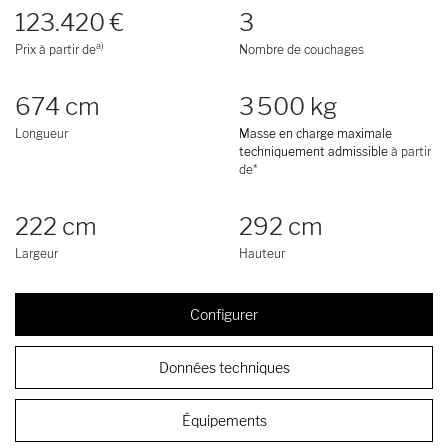
123.420 €
3
a)
Prix à partir de
Nombre de couchages
674 cm
3 500 kg
Longueur
Masse en charge maximale
techniquement admissible
à partir
de*
222 cm
292 cm
Largeur
Hauteur
Configurer
Données techniques
Équipements