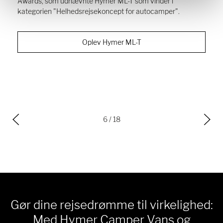
Awards, som udnævnte Hymer ML-T som vinder i
kategorien "Helhedsrejsekoncept for autocamper".
Oplev Hymer ML-T
6
/ 18
Gør dine rejsedrømme til virkelighed:
Med Hymer Camper Vans og