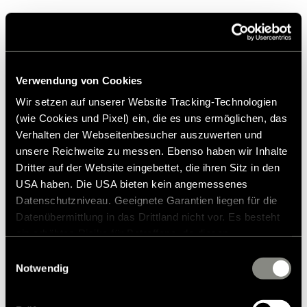
Hymer køretøjer – intet mindre end
Verwendung von Cookies
fremragende!
Wir setzen auf unserer Website Tracking-Technologien
(wie Cookies und Pixel) ein, die es uns ermöglichen, das
Vi er glade for de mange awards og priser, som vores køretøjer
Verhalten der Webseitenbesucher auszuwerten und
har modtaget i den seneste tid. Her er et lille uddrag af de
unsere Reichweite zu messen. Ebenso haben wir Inhalte
eftertragtede awards.
Dritter auf der Website eingebettet, die ihren Sitz in den
USA haben. Die USA bieten kein angemessenes
Til awards og priser
Datenschutzniveau. Geeignete Garantien liegen für die
Datenübermittlung in das Drittland nicht vor. Es besteht
ein erhöhtes Risiko für Betroffene, da diesen
möglicherweise keine Rechtsbehelfsmöglichkeiten
Einwilligungsauswahl
zustehen. Eingesetzte Dienstleister können Daten für
Notwendig
eigene Zwecke verarbeiten und mit anderen Daten
zusammenführen. Weitere Informationen finden Sie in