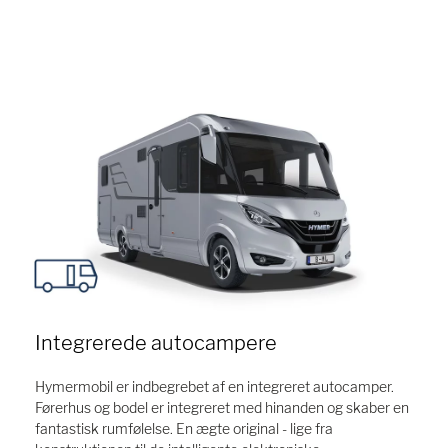
Pure (helintegreret)
Pure (delintegreret)
1
/ 1
1
/ 1
1
/ 1
1
/ 1
Integrerede autocampere
Hymermobil er indbegrebet af en integreret autocamper.
Førerhus og bodel er integreret med hinanden og skaber en
fantastisk rumfølelse. En ægte original - lige fra