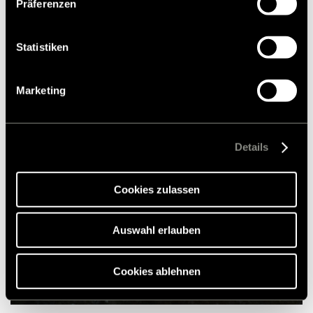
Präferenzen
unserer
Datenschutzerklärung
. Akzeptieren Sie oder
wählen Sie einzelne Cookies/Dienste in den
Så går turen mod
Atlanterhavskysten!
Einstellungen aus, erteilen Sie uns Ihre Einwilligung zur
Statistiken
Verarbeitung Ihrer Daten zu den genannten Zwecken. Die
Einwilligung ist freiwillig, für den Besuch der Website
Marketing
nicht erforderlich und kann jederzeit über die
Fotogalleri
Einstellungen widerrufen werden. Klicken Sie auf
Ablehnen, werden nur die notwendigen Cookies auf der
Webseite gesetzt, die für den störungsfreien Betrieb der
Details
Webseite und die Ermöglichung der Seitennavigation
erforderlich sind.
Cookies zulassen
Auswahl erlauben
Cookies ablehnen