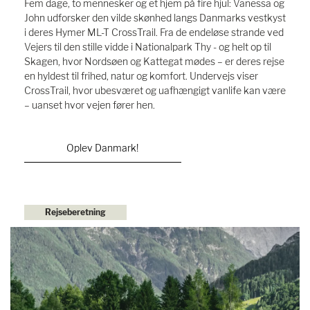
Fem dage, to mennesker og et hjem på fire hjul: Vanessa og
John udforsker den vilde skønhed langs Danmarks vestkyst
i deres Hymer ML-T CrossTrail. Fra de endeløse strande ved
Vejers til den stille vidde i Nationalpark Thy - og helt op til
Skagen, hvor Nordsøen og Kattegat mødes – er deres rejse
en hyldest til frihed, natur og komfort. Undervejs viser
CrossTrail, hvor ubesværet og uafhængigt vanlife kan være
– uanset hvor vejen fører hen.
Oplev Danmark!
Rejseberetning