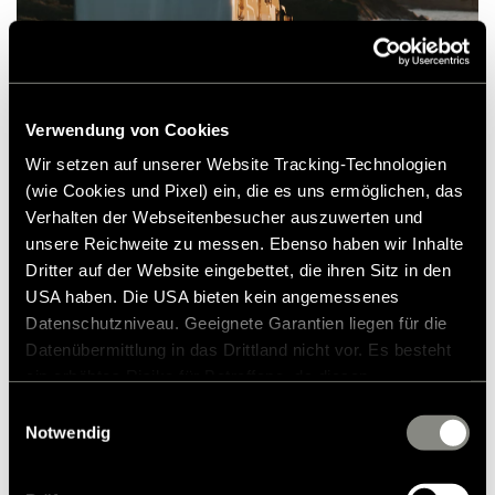
Verwendung von Cookies
Wir setzen auf unserer Website Tracking-Technologien
(wie Cookies und Pixel) ein, die es uns ermöglichen, das
Verhalten der Webseitenbesucher auszuwerten und
unsere Reichweite zu messen. Ebenso haben wir Inhalte
På tværs af Frankrig i HYMER B-ML I
Dritter auf der Website eingebettet, die ihren Sitz in den
880
USA haben. Die USA bieten kein angemessenes
Datenschutzniveau. Geeignete Garantien liegen für die
Lisa og Sven er et bryllupsfotograf-par, der rejser rundt i
Datenübermittlung in das Drittland nicht vor. Es besteht
hele Europa for kærlighedens skyld. Rejser er en naturlig del
ein erhöhtes Risiko für Betroffene, da diesen
af deres hverdag. Derfor var ønsket også stort, da de blev
nybagte forældre, om at tage på en rejse under barslen
möglicherweise keine Rechtsbehelfsmöglichkeiten
Einwilligungsauswahl
med deres fire måneder gamle datter. Turen gik på tværs af
zustehen. Eingesetzte Dienstleister können Daten für
Notwendig
Frankrig – via Clermont-Ferrand og Bordeaux og helt ud til
eigene Zwecke verarbeiten und mit anderen Daten
den solrige Atlanterhavskyst ved Arcachon og Biarritz.
zusammenführen. Weitere Informationen finden Sie in