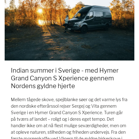
Indian summer i Sverige - med Hymer
Grand Canyon S Xperience gennem
Nordens gyldne hjerte
Mellem tågede skove, spejlblanke søer og det varme lys fra
den nordiske efterårssol rejser Sergej og Vita gennem
Sverige i en Hymer Grand Canyon S Xperience. Turen går
på tværs af landet – roligt og i deres eget tempo. Det
handler ikke om at nå flest mulige seværdigheder, men om
at opleve naturen, stilheden og friheden undervejs. Fra den
første morgenkaffe ved Vänern til de gyldne birkeskove i