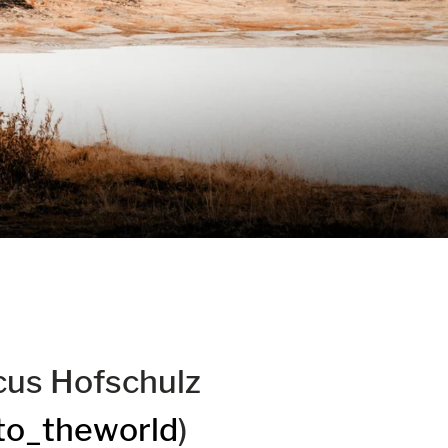
us Hofschulz
to_theworld
)