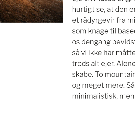
hurtigt se, at den e
et rådyrgevir fra 
som knage til basec
os dengang bevidst
så vi ikke har måt
trods alt ejer. Ale
skabe. To mountain
og meget mere. Så 
minimalistisk, men