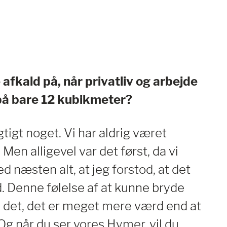
fkald på, når privatliv og arbejde
å bare 12 kubikmeter?
igtigt noget. Vi har aldrig været
Men alligevel var det først, da vi
d næsten alt, at jeg forstod, at det
d. Denne følelse af at kunne bryde
til det, det er meget mere værd end at
Og når du ser vores Hymer, vil du