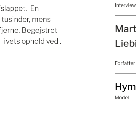
Interview
fslappet. En
 tusinder, mens
Mart
erne. Begejstret
 livets ophold ved .
Lieb
Forfatter
Hym
Model