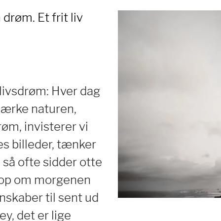
drøm. Et frit liv
s livsdrøm: Hver dag
 mærke naturen,
øm, invisterer vi
es billeder, tænker
i så ofte sidder otte
gt op om morgenen
nskaber til sent ud
y, det er lige