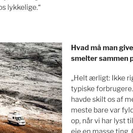
os lykkelige.“
Hvad må man give a
smelter sammen p
„Helt ærligt: Ikke r
typiske forbrugere. 
havde skilt os af me
meste bare var fyl
op, når vi har lyst 
eje en masse ting. 