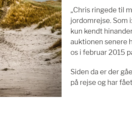
„Chris ringede til m
jordomrejse. Som i:
kun kendt hinanden 
auktionen senere ha
os i februar 2015 p
Siden da er der gået
på rejse og har fåe