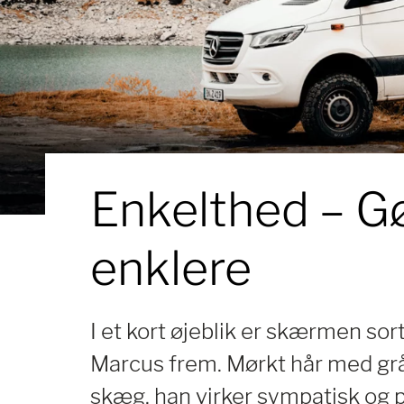
Enkelthed –
Gø
enklere
I et kort øjeblik er skærmen sor
Marcus frem. Mørkt hår med grå
skæg. han virker sympatisk og p