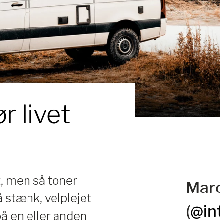
r livet
t, men så toner
Marc
 stænk, velplejet
(
@in
å en eller anden