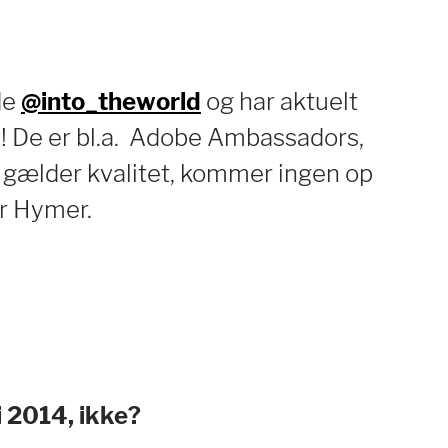
de
@into_theworld
og har aktuelt
t! De er bl.a. Adobe Ambassadors,
t gælder kvalitet, kommer ingen op
or Hymer.
i 2014, ikke?