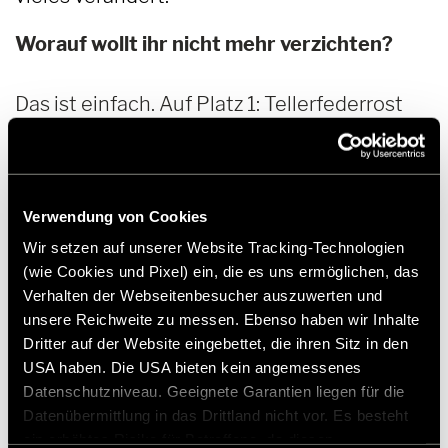
Worauf wollt ihr nicht mehr verzichten?
Das ist einfach. Auf Platz 1: Tellerfederrost
und Kaltschaummatratze. Die stehen einem
guten Hotelbett in nichts nach und sind
mein Arbeits- und Ruheplatz, wenn draußen
Verwendung von Cookies
mal schlechtes Wetter ist.
Wir setzen auf unserer Website Tracking-Technologien
(wie Cookies und Pixel) ein, die es uns ermöglichen, das
Fast ebenso wichtig: die große
Verhalten der Webseitenbesucher auszuwerten und
Lithiumbatterie. Damit können wir eine
unsere Reichweite zu messen. Ebenso haben wir Inhalte
ganze Woche autark sein. Und das trotz dem
Dritter auf der Website eingebettet, die ihren Sitz in den
USA haben. Die USA bieten kein angemessenes
vielen Kamera-Equipment, den Rechnern,
Datenschutzniveau. Geeignete Garantien liegen für die
Handys und was man als Fotograf sonst noch
Datenübermittlung in das Drittland nicht vor. Es besteht
so braucht.
ein erhöhtes Risiko für Betroffene, da diesen