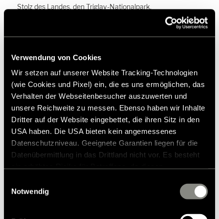
Stolz des Landes, den Triglav-Nationalpark.
Zauberhaftes Slowenien
entdecken
Verwendung von Cookies
Wir setzen auf unserer Website Tracking-Technologien
(wie Cookies und Pixel) ein, die es uns ermöglichen, das
Reiseberichte
Verhalten der Webseitenbesucher auszuwerten und
unsere Reichweite zu messen. Ebenso haben wir Inhalte
Dritter auf der Website eingebettet, die ihren Sitz in den
USA haben. Die USA bieten kein angemessenes
Datenschutzniveau. Geeignete Garantien liegen für die
Datenübermittlung in das Drittland nicht vor. Es besteht
ein erhöhtes Risiko für Betroffene, da diesen
möglicherweise keine Rechtsbehelfsmöglichkeiten
Einwilligungsauswahl
zustehen. Eingesetzte Dienstleister können Daten für
Notwendig
eigene Zwecke verarbeiten und mit anderen Daten
zusammenführen. Weitere Informationen finden Sie in