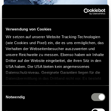
Weiter. Aber vorsichtig.
Verwendung von Cookies
Die Nacht kommt im Norden meist schneller
Wir setzen auf unserer Website Tracking-Technologien
als man denkt. Viel Zeit bleibt da nicht, einen
(wie Cookies und Pixel) ein, die es uns ermöglichen, das
passenden Übernachtungsplatz zu suchen.
Verhalten der Webseitenbesucher auszuwerten und
Und einfach am Straßenrand campen ist in
unsere Reichweite zu messen. Ebenso haben wir Inhalte
Dritter auf der Website eingebettet, die ihren Sitz in den
Island nicht erlaubt.
USA haben. Die USA bieten kein angemessenes
Datenschutzniveau. Geeignete Garantien liegen für die
Also, nichts wie los zur nächsten bewohnten
Datenübermittlung in das Drittland nicht vor. Es besteht
Küste – wegen des Sturms allerdings nur im
ein erhöhtes Risiko für Betroffene, da diesen
möglicherweise keine Rechtsbehelfsmöglichkeiten
Schritttempo. Zu allem Überfluss verwandelt
Einwilligungsauswahl
zustehen. Eingesetzte Dienstleister können Daten für
Notwendig
sich die ausgebaute Bundesstraße plötzlich
eigene Zwecke verarbeiten und mit anderen Daten
in eine überflutete Schotterpiste. Aber ein
zusammenführen. Weitere Informationen finden Sie in