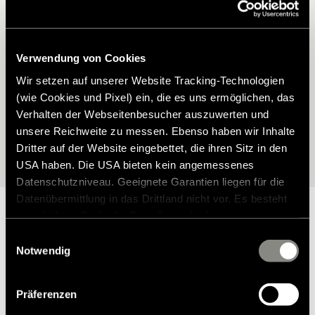
Hymer Modell?
Finden Sie das passende Zubehör für Ihren Hymer – perfekt auf
Verwendung von Cookies
Ihr Modell abgestimmt. Mit unserem Zubehörfinder wählen Sie Ihr
Fahrzeug ganz einfach aus und entdecken anschließend alle
Wir setzen auf unserer Website Tracking-Technologien
verfügbaren Möglichkeiten.
(wie Cookies und Pixel) ein, die es uns ermöglichen, das
Verhalten der Webseitenbesucher auszuwerten und
unsere Reichweite zu messen. Ebenso haben wir Inhalte
Zur Modellauswahl
Dritter auf der Website eingebettet, die ihren Sitz in den
USA haben. Die USA bieten kein angemessenes
Datenschutzniveau. Geeignete Garantien liegen für die
Datenübermittlung in das Drittland nicht vor. Es besteht
ein erhöhtes Risiko für Betroffene, da diesen
möglicherweise keine Rechtsbehelfsmöglichkeiten
Einwilligungsauswahl
zustehen. Eingesetzte Dienstleister können Daten für
Notwendig
Warum Hymer Original Teile &
eigene Zwecke verarbeiten und mit anderen Daten
zusammenführen. Weitere Informationen finden Sie in
Zubehör?
Präferenzen
unserer
Datenschutzerklärung
. Akzeptieren Sie oder