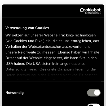
Verwendung von Cookies
Wir setzen auf unserer Website Tracking-Technologien
(wie Cookies und Pixel) ein, die es uns ermöglichen, das
Verhalten der Webseitenbesucher auszuwerten und
unsere Reichweite zu messen. Ebenso haben wir Inhalte
Dritter auf der Website eingebettet, die ihren Sitz in den
USA haben. Die USA bieten kein angemessenes
Datenschutzniveau. Geeignete Garantien liegen für die
Datenübermittlung in das Drittland nicht vor. Es besteht
ein erhöhtes Risiko für Betroffene, da diesen
möglicherweise keine Rechtsbehelfsmöglichkeiten
Einwilligungsauswahl
zustehen. Eingesetzte Dienstleister können Daten für
Notwendig
eigene Zwecke verarbeiten und mit anderen Daten
zusammenführen. Weitere Informationen finden Sie in