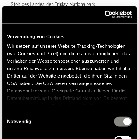
Stolz des Landes, den Triglav-Nationalpark.
Zauberhaftes Slowenien
entdecken
Verwendung von Cookies
Wir setzen auf unserer Website Tracking-Technologien
(wie Cookies und Pixel) ein, die es uns ermöglichen, das
Reiseberichte
Verhalten der Webseitenbesucher auszuwerten und
unsere Reichweite zu messen. Ebenso haben wir Inhalte
Dritter auf der Website eingebettet, die ihren Sitz in den
USA haben. Die USA bieten kein angemessenes
Datenschutzniveau. Geeignete Garantien liegen für die
Datenübermittlung in das Drittland nicht vor. Es besteht
ein erhöhtes Risiko für Betroffene, da diesen
möglicherweise keine Rechtsbehelfsmöglichkeiten
Einwilligungsauswahl
zustehen. Eingesetzte Dienstleister können Daten für
Notwendig
eigene Zwecke verarbeiten und mit anderen Daten
zusammenführen. Weitere Informationen finden Sie in