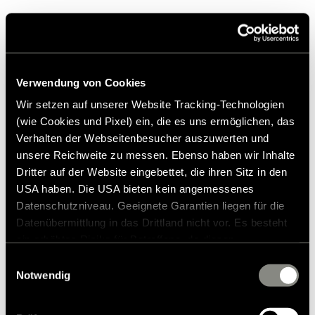
Verwendung von Cookies
Wir setzen auf unserer Website Tracking-Technologien
(wie Cookies und Pixel) ein, die es uns ermöglichen, das
Verhalten der Webseitenbesucher auszuwerten und
unsere Reichweite zu messen. Ebenso haben wir Inhalte
Dritter auf der Website eingebettet, die ihren Sitz in den
USA haben. Die USA bieten kein angemessenes
Datenschutzniveau. Geeignete Garantien liegen für die
Datenübermittlung in das Drittland nicht vor. Es besteht
ein erhöhtes Risiko für Betroffene, da diesen
möglicherweise keine Rechtsbehelfsmöglichkeiten
Einwilligungsauswahl
zustehen. Eingesetzte Dienstleister können Daten für
Notwendig
eigene Zwecke verarbeiten und mit anderen Daten
zusammenführen. Weitere Informationen finden Sie in