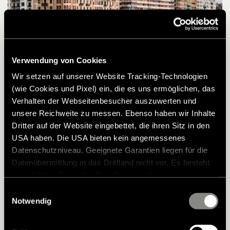
Verwendung von Cookies
Wir setzen auf unserer Website Tracking-Technologien
(wie Cookies und Pixel) ein, die es uns ermöglichen, das
Nordspanien und San Sebastian:
Verhalten der Webseitenbesucher auszuwerten und
Kulinarische Genüsse und natürliche
unsere Reichweite zu messen. Ebenso haben wir Inhalte
Dritter auf der Website eingebettet, die ihren Sitz in den
Schönheit
USA haben. Die USA bieten kein angemessenes
Datenschutzniveau. Geeignete Garantien liegen für die
In Nordspanien erreichten wir das
Datenübermittlung in das Drittland nicht vor. Es besteht
charmante San Sebastian, das für seine
ein erhöhtes Risiko für Betroffene, da diesen
kulinarischen Genüsse und seine malerische
möglicherweise keine Rechtsbehelfsmöglichkeiten
Einwilligungsauswahl
zustehen. Eingesetzte Dienstleister können Daten für
Notwendig
Küste bekannt ist. Hier verbringen wir den
eigene Zwecke verarbeiten und mit anderen Daten
Tag damit, die hohen Wellen beim Brechen
zusammenführen. Weitere Informationen finden Sie in