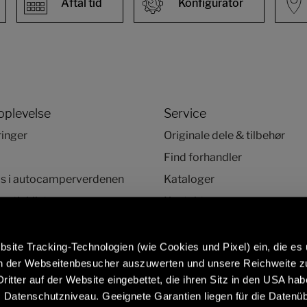
Aftal tid
Konfigurator
oplevelse
Service
ringer
Originale dele & tilbehør
Find forhandler
ds i autocamperverdenen
Kataloger
 tjekliste
Kontakt
HelpCenter
Nyhedsbrev
site Tracking-Technologien (wie Cookies und Pixel) ein, die es
en der Webseitenbesucher auszuwerten und unsere Reichweite 
ritter auf der Website eingebettet, die ihren Sitz in den USA ha
Datenschutzniveau. Geeignete Garantien liegen für die Datenüb
mere at vide om originale dele og
Campingvogne af hø