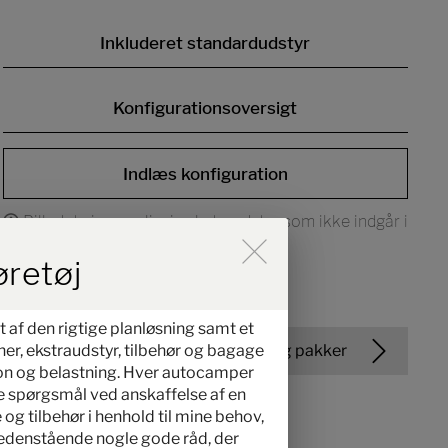
Inkluderet standardudstyr
Konfigurationsoversigt
Indlæs konfiguration
Billedet viser muligvis ekstraudstyr som ikke indgår i
basisprisen
 der Hinweise im Overlay aktiv
øretøj
af den rigtige planløsning samt et
ner, ekstraudstyr, tilbehør og bagage
Udgaver og pakker
tion og belastning. Hver autocamper
de spørgsmål ved anskaffelse af en
og tilbehør i henhold til mine behov,
nedenstående nogle gode råd, der