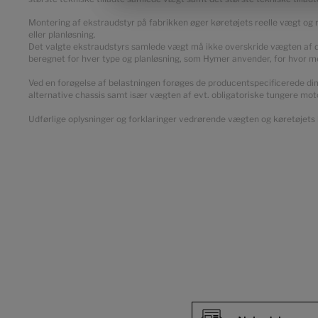
Montering af ekstraudstyr på fabrikken øger køretøjets reelle vægt og
eller planløsning.
Det valgte ekstraudstyrs samlede vægt må ikke overskride vægten af de 
beregnet for hver type og planløsning, som Hymer anvender, for hvor m
Ved en forøgelse af belastningen forøges de producentspecificerede dime
alternative chassis samt især vægten af evt. obligatoriske tungere moto
Udførlige oplysninger og forklaringer vedrørende vægten og køretøjets k