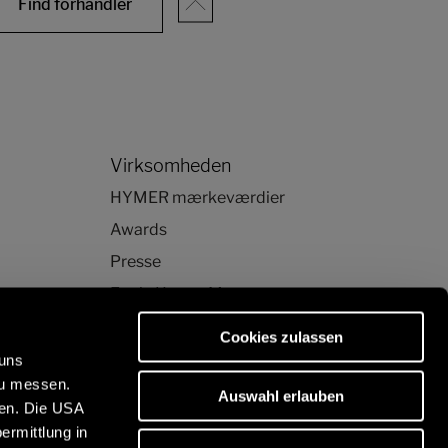
Find forhandler
Virksomheden
HYMER mærkeværdier
Awards
Presse
Erwin Hymer Museum
Cookies zulassen
 uns
zu messen.
Auswahl erlauben
ben. Die USA
ermittlung in
j kvalitet: