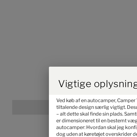
Durch Scrolling w
Vigtige oplysning
Ved køb af en autocamper, Camper V
tiltalende design særlig vigtigt. De
– alt dette skal finde sin plads. Sa
er dimensioneret til en bestemt vægt
autocamper: Hvordan skal jeg konfigu
dog uden at køretøjet overskrider d