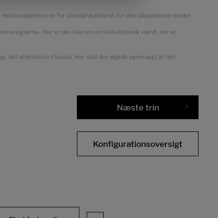
ser ekstravægten over for standardudstyret for den pågældende model
oversigterne. Her er der tale om en kalkulatorisk værdi, der er
pga. det alternative chassis. Her skal den øgede egenvægt af det
Næste trin
Konfigurationsoversigt