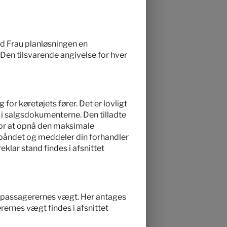
ud Frau planløsningen en
. Den tilsvarende angivelse for hver
for køretøjets fører. Det er lovligt
t i salgsdokumenterne. Den tilladte
 For at opnå den maksimale
 båndet og meddeler din forhandler
eklar stand findes i afsnittet
e passagerernes vægt. Her antages
ernes vægt findes i afsnittet