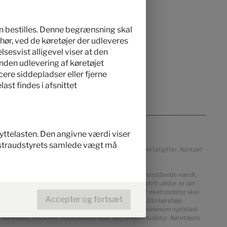
an bestilles. Denne begrænsning skal
hør, ved de køretøjer der udleveres
lsesvist alligevel viser at den
inden udlevering af køretøjet
ere siddepladser eller fjerne
st findes i afsnittet
 nyttelasten. Den angivne værdi viser
kstraudstyrets samlede vægt må
s, landespecifikation, On The Road-afgifter eller importafgifter. Kontakt
den reelt vejede vægt i køreklar stand afvige fra ovenstående værdi.
and. Ved producentspecificerede dimensioner for valgfrit udstyr er der
d for fabriksmonteret ekstraudstyr. Begrænsning af ekstraudstyr skal
Accepter og fortsæt
r nyttelasten ved de af Hymer udleverede køretøjer. Din køretøjs
il trods for begrænsning af ekstraudstyr overskrider minimum nyttelast
 køretøjet, reducere siddepladser eller fjerne ekstraudstyr. Køretøjets