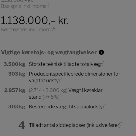
1.138.000,– kr.
a)
Basispris inkl. moms
1.138.000,– kr.
a)
Køretøjspris inkl. moms
Vigtige køretøjs- og vægtangivelser
*
3.500 kg
Største teknisk tilladte totalvægt
303 kg
Producentspecificerede dimensioner for
*
valgfrit udstyr
2.857 kg
(2.714 - 3.000 kg)
Vægt i køreklar
*
stand
(-/+ 5%)
*
303 kg
Resterende vægt til specialudstyr
4
*
Tilladt antal siddepladser (inklusive fører)