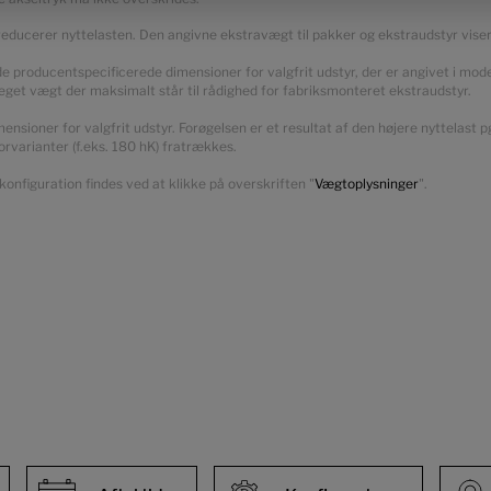
 reducerer nyttelasten. Den angivne ekstravægt til pakker og ekstraudstyr vi
producentspecificerede dimensioner for valgfrit udstyr, der er angivet i model
eget vægt der maksimalt står til rådighed for fabriksmonteret ekstraudstyr.
nsioner for valgfrit udstyr. Forøgelsen er et resultat af den højere nyttelast 
rvarianter (f.eks. 180 hK) fratrækkes.
onfiguration findes ved at klikke på overskriften "
Vægtoplysninger
".