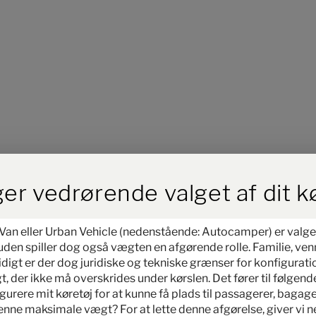
ird der Button zum Akzeptieren
er vedrørende valget af dit k
an eller Urban Vehicle (nedenstående: Autocamper) er valget 
Trin 1 / 10
suden spiller dog også vægten en afgørende rolle. Familie, ven
Planløsning
mtidigt er der dog juridiske og tekniske grænser for konfigura
, der ikke må overskrides under kørslen. Det fører til følgen
rere mit køretøj for at kunne få plads til passagerer, bagage 
enne maksimale vægt? For at lette denne afgørelse, giver vi 