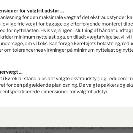
6,97 m
3880 kg
ioner for valgfrit udstyr ...
Længde
Største teknisk tilladte totalvægt
*
. planløsning for den maksimale vægt af det ekstraudstyr der k
n lovlige frie vægt for bagage og efterfølgende monteret tilbe
hed for nyttelasten. Hvis vejningen i slutning af båndet undtage
Vælg planløsning
rider minimum nyttelast pga. en tilladt vægtafvigelse, vil vi 
dersøge, om vi f.eks. kan forøge køretøjets belastning, reduc
r om tolerancernes virkninger på minimum nyttelast og nyttela
ervægt ...
gt i køreklar stand plus det valgte ekstraudstyr) og reducerer
et for den pågældende planløsning. De valgte pakkers og e
ailpriser. Priser i andre lande kan variere på grund af valuta, landespecifik mom
entspecificerede dimensioner for valgfrit udstyr.
for dit land.
i, der er fastlagt i typegodkendelsessystemet. Pga. produktionsafvigelser kan 
ge. Det tilladte spænd i kilogram er angivet i parentes bag vægten i køreklar st
øsning, som Hymer anvender, for hvor meget vægt der maksimalt står til rådighe
for bagage og efterfølgende monteret tilbehør også faktisk står til rådighed fo
t. Hvis vejningen undtagelsesvist viser, at den faktiske belastningskapacitet t
 sammen med din forhandler og dig afgøre om vi f.eks. kan forøge belastningen af
te akseltryk må ikke overskrides.