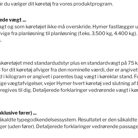
 når du vælger dit køretøj fra vores produktprogram.
ede vægt ...
stlagt og som køretøjet ikke må overskride. Hymer fastlægger 
ige fra planløsning til planløsning (f.eks. 3.500 kg, 4.400 kg)
.
siskøretøjet med standardudstyr plus en standardvægt på 75 kg 
 for dit køretøj afviger fra den nominelle værdi, der er angive
nd i kilogram er angivet i parentes bag vægt i køreklar stand.
 vægtafvigelser, vejer Hymer hvert køretøj ved slutning af
regives til dig. Detaljerede forklaringer vedrørende vægt i kør
Hymer Grand Canyon S
700
klusive fører) ...
t såkaldte typegodkendelsessystem. Resultatet er den såkaldt
1.213.000,– kr.
2 - 4
r (uden fører). Detaljerede forklaringer vedrørende passager
Pris fra
Sovepladser