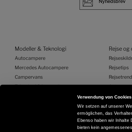
Nyhedsbrev
Modeller & Teknologi
Rejse og 
Autocampere
Rejseskild
Mercedes Autocampere
Rejsetips
Campervans
Rejsetren
Teknologi & Innovation
Autocamper
Autocamper og Camper Van
Verwendung von Cookies
konfigurator
Wir setzen auf unserer Web
ermöglichen, das Verhalt
Ebenso haben wir Inhalte D
bieten kein angemessenes 
Hold kontakten med os:
Få 