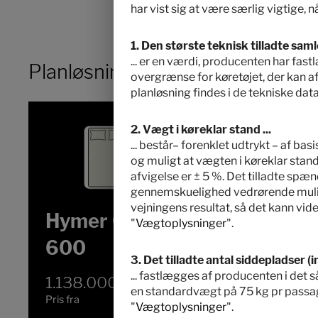
har vist sig at være særlig vigtige,
1. Den største teknisk tilladte saml
... er en værdi, producenten har fa
Planløsning
overgrænse for køretøjet, der kan afv
planløsning findes i de tekniske data
2. Vægt i køreklar stand ...
... består– forenklet udtrykt – af ba
og muligt at vægten i køreklar stand
afvigelse er ± 5 %. Det tilladte spæ
gennemskuelighed vedrørende mulige
vejningens resultat, så det kann vide
Hymer Grand Canyon S
"
Vægtoplysninger
".
600
3. Det tilladte antal siddepladser (in
... fastlægges af producenten i de
1.138.000,– kr.
2 - 4
en standardvægt på 75 kg pr passage
Pris fra
Sovepladser
"
Vægtoplysninger
".