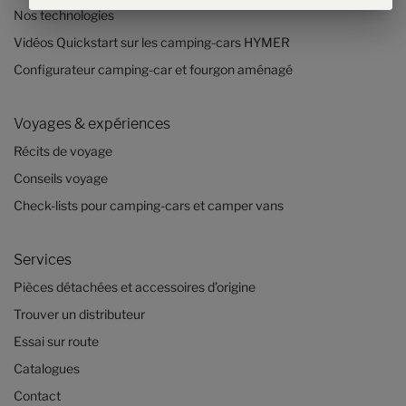
Nos technologies
Vidéos Quickstart sur les camping-cars HYMER
Configurateur camping-car et fourgon aménagé
Voyages & expériences
Récits de voyage
Conseils voyage
Check-lists pour camping-cars et camper vans
Services
Pièces détachées et accessoires d’origine
Trouver un distributeur
Essai sur route
Catalogues
Contact