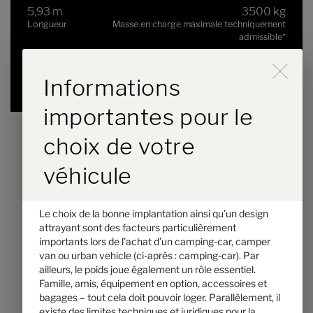
5,93 m
3500 kg
Longueur
Masse en charge maximale techniquement
admissible
*
Durch Scrolling wird der B
Informations
Modèle sélectionné
importantes pour le
choix de votre
véhicule
Le choix de la bonne implantation ainsi qu’un design
attrayant sont des facteurs particulièrement
importants lors de l’achat d’un camping-car, camper
van ou urban vehicle (ci-après : camping-car). Par
ailleurs, le poids joue également un rôle essentiel.
Hymer Grand Canyon S 700
Famille, amis, équipement en option, accessoires et
bagages – tout cela doit pouvoir loger. Parallèlement, il
105 900,– €
2 - 4
existe des limites techniques et juridiques pour la