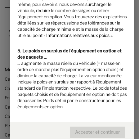
Résumé de la configuration
même, pour savoir si nous devons surcharger le
véhicule, réduire le nombre de sièges ou retirer
l’équipement en option. Vous trouverez des explications
détaillées sur les répercussions des tolérances sur la
capacité de charge minimale et la masse de la charge
utile au point «
Informations relatives aux poids
».
5. Le poids en surplus de l’équipement en option et
des paquets ...
... augmente la masse réelle du véhicule (= masse en
ordre de marche plus l’équipement en option choisi) et
Modèles & Technologies
diminue la capacité de charge. La valeur mentionnée
Camping-cars
indique le poids en surplus par rapport à l’équipement
standard de l’implantation respective. Le poids total des
Camping-cars HYMER sur base Mercedes
paquets choisis et de l’équipement en option ne doit pas
Fourgons aménagés
dépasser les Poids défini par le constructeur pour les
équipements en option.
Camping-cars profilés
Camping-cars intégraux
Petits camping-cars
Accepter et continuer
Camping car jusqu’à 3,5 tonnes