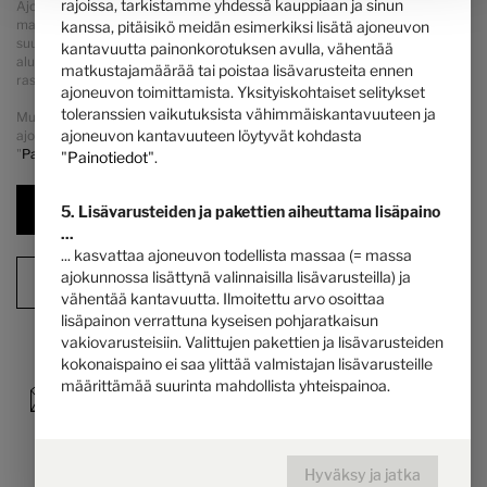
rajoissa, tarkistamme yhdessä kauppiaan ja sinun
Ajoneuvon painon korotuksella valmistajan määrittelemä lisävarusteiden
massa kasvaa. Lisäys johtuu vaihtoehtoisesta alustasta johtuvasta
kanssa, pitäisikö meidän esimerkiksi lisätä ajoneuvon
suuremmasta kantavuudesta. Tästä on vähennettävä vaihtoehtoisen
kantavuutta painonkorotuksen avulla, vähentää
alustan lisääntynyt omapaino ja erityisesti mahdollisten pakollisten
matkustajamäärää tai poistaa lisävarusteita ennen
raskaampien moottorivaihtoehtojen (esim. 180 hv) paino.
ajoneuvon toimittamista. Yksityiskohtaiset selitykset
toleranssien vaikutuksista vähimmäiskantavuuteen ja
Muita yksityiskohtaisia ohjeita ja selityksiä painokysymyksistä ja
ajoneuvon kantavuuteen löytyvät kohdasta
ajoneuvon suunnittelusta voit katsoa napsauttamalla otsikkoa
"
Painotiedot
".
"
Painotiedot
".
Seuraava vaihe
5. Lisävarusteiden ja pakettien aiheuttama lisäpaino
...
... kasvattaa ajoneuvon todellista massaa (= massa
ajokunnossa lisättynä valinnaisilla lisävarusteilla) ja
Konfiguraation yhteenveto
vähentää kantavuutta. Ilmoitettu arvo osoittaa
lisäpainon verrattuna kyseisen pohjaratkaisun
vakiovarusteisiin. Valittujen pakettien ja lisävarusteiden
kokonaispaino ei saa ylittää valmistajan lisävarusteille
määrittämää suurinta mahdollista yhteispainoa.
Hyväksy ja jatka