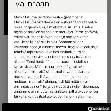
valintaan
5,93 m
3500 kg
Pituus
Suurin teknisesti sallittu kokonaismassa
*
Matkailuautoa tai retkeilyautoa (jäljempänä:
Matkailuauto) ostettaessa on erityisen tärkeää valita
valittu
oikea pohjaratkaisu ja miellyttävä sisustus. Lisäksi
myös painolla on olennainen merkitys. Perhe, ystävät,
erikoisvarusteet, lisävarusteet ja matkatavarat –
kaikille näille pitäisi olla tilaa. Samaan aikaan
kokoonpanoon ja kuormaukseen liittyy oikeudellisia ja
teknisiä rajoituksia. Jokainen matkailuauto on
suunniteltu tietylle painolle, jota ei saa ylittää ajon
aikana. Tämä herättää matkailuauton ostajissa
kysymyksen: Miten minun on konfiguroitava
ajoneuvoni niin, että siihen mahtuvat matkustajat,
matkatavarat ja lisävarusteet omien tarpeitteni
mukaan ilman, että ajoneuvo ylittää määritetyn
enimmäispainon? Jotta päätös olisi sinulle helpompaa,
annamme alla muutamia vinkkejä, jotka ovat erityisen
Hymer Grand Canyon S 700
tärkeitä, kun valitset ajoneuvon tarjonnastamme:
118 200,– €
2 - 4
1. Suurin teknisesti sallittu kokonaismassa ...
a)
Hinta alkaen
Vuodepaikat