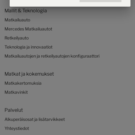
Mallit & Teknologia
Matkailuauto
Mercedes Matkailuautot
Retkeilyauto
Teknologia ja innovaatiot
Matkailuautojen ja retkeilyautojen konfiguraattori
Matkat ja kokemukset
Matkakertomuksia
Matkavinkit
Palvelut
Alkuperäisosat ja lisätarvikkeet
Yhteystiedot