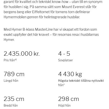
garant för kvalitet och tekniskt know-how – utan till en synonym
för husbilen i sig. På samma sätt som Mount Everest står för
bergens berg eller Eiffeltornet för tornens torn definierar
Hymermobilen genren för helintegrerade husbilar.
Med Hymer B-klass MasterLine har vi skapat ett fordon som
exakt uppfyller det här kravet – för resornas resa i husbilarnas
Hymer.
2.435.000 kr.
4 - 5
a)
Pris från
Sovplatser
789 cm
4 430 kg
Längd från
Högsta tekniskt tillåtna nyttovikt
från*
235 cm
298 cm
Bredd från
Höjd från