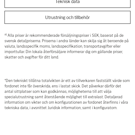
Teknisk data
Utrustning och tillbehör
a)
Alla priser är rekommenderade försäljningspriser i SEK, baserat på de
svensk detaljpriserna. Priserna i andra länder kan skilja sig åt beroende på
valuta, landsspecifik moms, landsspecifikation, transportavgifter eller
importtullar. Din lokala återförsäljare informerar dig om gällande priser,
skatter och avgifter för ditt land.
*Den tekniskt tillåtna totalvikten är ett av tillverkaren fastställt värde som
fordonet inte får överskrida, ens i lastat skick. Det påverkar därför det
antal sittplatser som kan godkännas, möjligheterna till att välja
specialutrustning samt återstående möjlighet till extralast. Detaljerad
information om vikter och om konfigurationen av fordonet återfinns i våra
tekniska data, i avsnittet Juridisk information, samt i konfiguratorn.