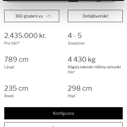
360 graders vy
Detaljöversikt
2.435.000 kr.
4 - 5
a)
Pris från
Sovplatser
789 cm
4 430 kg
Längd
Högsta tekniskt tillåtna nyttovikt
från*
235 cm
298 cm
Bredd
Höjd
Konfigurera