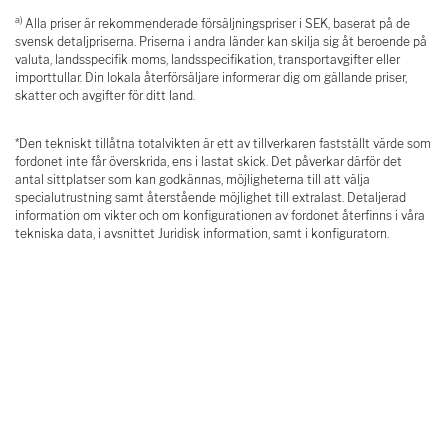
a)
Alla priser är rekommenderade försäljningspriser i SEK, baserat på de
svensk detaljpriserna. Priserna i andra länder kan skilja sig åt beroende på
valuta, landsspecifik moms, landsspecifikation, transportavgifter eller
importtullar. Din lokala återförsäljare informerar dig om gällande priser,
skatter och avgifter för ditt land.
*Den tekniskt tillåtna totalvikten är ett av tillverkaren fastställt värde som
fordonet inte får överskrida, ens i lastat skick. Det påverkar därför det
antal sittplatser som kan godkännas, möjligheterna till att välja
specialutrustning samt återstående möjlighet till extralast. Detaljerad
information om vikter och om konfigurationen av fordonet återfinns i våra
tekniska data, i avsnittet Juridisk information, samt i konfiguratorn.