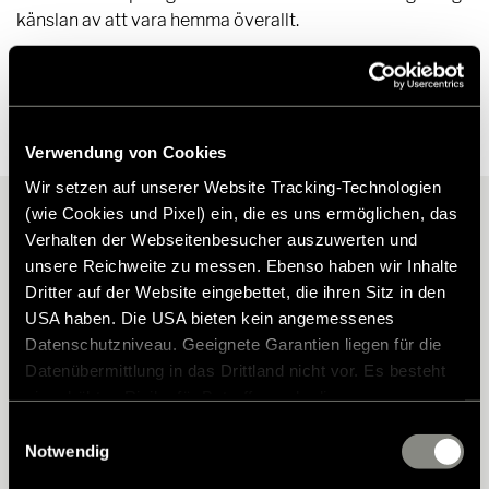
känslan av att vara hemma överallt.
Verwendung von Cookies
Wir setzen auf unserer Website Tracking-Technologien
(wie Cookies und Pixel) ein, die es uns ermöglichen, das
Verhalten der Webseitenbesucher auszuwerten und
Bodel
unsere Reichweite zu messen. Ebenso haben wir Inhalte
Dritter auf der Website eingebettet, die ihren Sitz in den
USA haben. Die USA bieten kein angemessenes
Förvaring
Unik design kombinerat med utmärkt
Datenschutzniveau. Geeignete Garantien liegen für die
komfort
Datenübermittlung in das Drittland nicht vor. Es besteht
Sovrum
Plats för förvaring
ein erhöhtes Risiko für Betroffene, da diesen
Invändigt övertygar HYMER B-klass MasterLine en design som är
möglicherweise keine Rechtsbehelfsmöglichkeiten
Einwilligungsauswahl
precis rätt. Ett nytt ljuskoncept gör att interiören känns större och
Dubbelgolv, klädskåp, lådor eller förvaringsfack – antalet
zustehen. Eingesetzte Dienstleister können Daten für
Notwendig
Kök
Sovkomfort precis som därhemma
generösare än aldrig förr.
förvaringsmöjligheter i HYMER B-klass MasterLine är nästan
eigene Zwecke verarbeiten und mit anderen Daten