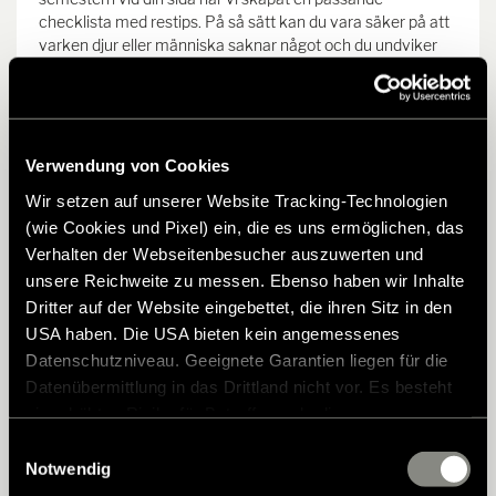
checklista med restips. På så sätt kan du vara säker på att
varken djur eller människa saknar något och du undviker
semesterstress.
Resa med hunden? Check!
Verwendung von Cookies
Wir setzen auf unserer Website Tracking-Technologien
Före resan
(wie Cookies und Pixel) ein, die es uns ermöglichen, das
Måste ha
Verhalten der Webseitenbesucher auszuwerten und
Djur-reseapotek
Tips för att resa med en fyrbent vän
unsere Reichweite zu messen. Ebenso haben wir Inhalte
Dritter auf der Website eingebettet, die ihren Sitz in den
USA haben. Die USA bieten kein angemessenes
Datenschutzniveau. Geeignete Garantien liegen für die
Ladda ner checklista "Att resa med hund i
Datenübermittlung in das Drittland nicht vor. Es besteht
husbilen"
ein erhöhtes Risiko für Betroffene, da diesen
möglicherweise keine Rechtsbehelfsmöglichkeiten
Einwilligungsauswahl
zustehen. Eingesetzte Dienstleister können Daten für
Notwendig
eigene Zwecke verarbeiten und mit anderen Daten