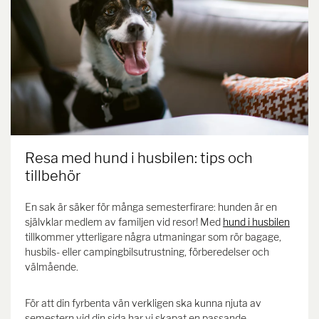
Resa med hund i husbilen: tips och
tillbehör
En sak är säker för många semesterfirare: hunden är en
självklar medlem av familjen vid resor! Med
hund i husbilen
tillkommer ytterligare några utmaningar som rör bagage,
husbils- eller campingbilsutrustning, förberedelser och
välmående.
För att din fyrbenta vän verkligen ska kunna njuta av
semestern vid din sida har vi skapat en passande