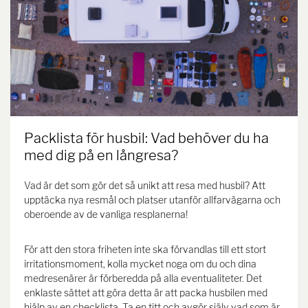
Packlista för husbil: Vad behöver du ha
med dig på en långresa?
Vad är det som gör det så unikt att resa med husbil? Att
upptäcka nya resmål och platser utanför allfarvägarna och
oberoende av de vanliga resplanerna!
För att den stora friheten inte ska förvandlas till ett stort
irritationsmoment, kolla mycket noga om du och dina
medresenärer är förberedda på alla eventualiteter. Det
enklaste sättet att göra detta är att packa husbilen med
hjälp av en checklista. Ta en titt och avgör själv vad som är