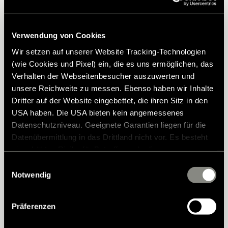
Download checklist "Reizen met een hond in de
camper"
Verwendung von Cookies
Wir setzen auf unserer Website Tracking-Technologien
(wie Cookies und Pixel) ein, die es uns ermöglichen, das
Verhalten der Webseitenbesucher auszuwerten und
unsere Reichweite zu messen. Ebenso haben wir Inhalte
Dritter auf der Website eingebettet, die ihren Sitz in den
USA haben. Die USA bieten kein angemessenes
Datenschutzniveau. Geeignete Garantien liegen für die
Datenübermittlung in das Drittland nicht vor. Es besteht
ein erhöhtes Risiko für Betroffene, da diesen
möglicherweise keine Rechtsbehelfsmöglichkeiten
Einwilligungsauswahl
zustehen. Eingesetzte Dienstleister können Daten für
Notwendig
eigene Zwecke verarbeiten und mit anderen Daten
zusammenführen. Weitere Informationen finden Sie in
Präferenzen
unserer
Datenschutzerklärung
. Akzeptieren Sie oder
wählen Sie einzelne Cookies/Dienste in den