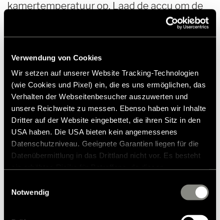
kamertemperatuur op. Laad de accu om de
vier à zes weken op om ongewenste
diepontlading tijdens de winter te
voorkomen.
Verwendung von Cookies
Wir setzen auf unserer Website Tracking-Technologien
Als er in de camper elektrische toestellen
(wie Cookies und Pixel) ein, die es uns ermöglichen, das
zijn, die niet goed lage temperaturen
Verhalten der Webseitenbesucher auszuwerten und
verdragen, slaat u die ook best thuis op.
unsere Reichweite zu messen. Ebenso haben wir Inhalte
Dritter auf der Website eingebettet, die ihren Sitz in den
Daarbij denken we bijv. aan
USA haben. Die USA bieten kein angemessenes
Datenschutzniveau. Geeignete Garantien liegen für die
mobiele radio’s,
Datenübermittlung in das Drittland nicht vor. Es besteht
bluetooth-luidsprekers,
ein erhöhtes Risiko für Betroffene, da diesen
möglicherweise keine Rechtsbehelfsmöglichkeiten
keukentoestellen,
Einwilligungsauswahl
zustehen. Eingesetzte Dienstleister können Daten für
Notwendig
tablets
eigene Zwecke verarbeiten und mit anderen Daten
en de haardroger.
zusammenführen. Weitere Informationen finden Sie in