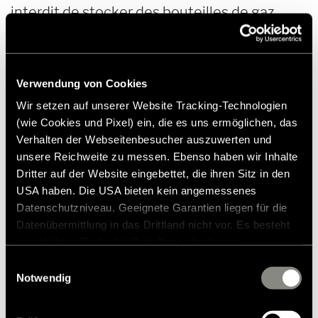
interdit de stocker des bouteilles de gaz
dans un camping-car. Renseignez-vous donc
bien au préalable pour éviter les ennuis.
Verwendung von Cookies
Wir setzen auf unserer Website Tracking-Technologien
(wie Cookies und Pixel) ein, die es uns ermöglichen, das
Verhalten der Webseitenbesucher auszuwerten und
unsere Reichweite zu messen. Ebenso haben wir Inhalte
Électronique :
Dritter auf der Website eingebettet, die ihren Sitz in den
de la batterie de bord à la télévision de
USA haben. Die USA bieten kein angemessenes
camping en passant par les appareils de
Datenschutzniveau. Geeignete Garantien liegen für die
cuisine
Datenübermittlung in das Drittland nicht vor. Es besteht
ein erhöhtes Risiko für Betroffene, da diesen
Un point important lors de l’hivernage d’un
möglicherweise keine Rechtsbehelfsmöglichkeiten
Einwilligungsauswahl
zustehen. Eingesetzte Dienstleister können Daten für
Notwendig
camping-car est
la bonne manipulation de la
eigene Zwecke verarbeiten und mit anderen Daten
batterie de bord
. Il convient de la
zusammenführen. Weitere Informationen finden Sie in