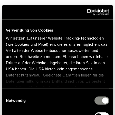
Verwendung von Cookies
Elektronik:
Wir setzen auf unserer Website Tracking-Technologien
Von Bordbatterie und Campingfernseher bis
(wie Cookies und Pixel) ein, die es uns ermöglichen, das
zu Küchengeräten
Verhalten der Webseitenbesucher auszuwerten und
unsere Reichweite zu messen. Ebenso haben wir Inhalte
Ein wichtiger Punkt beim Wohnmobil
Dritter auf der Website eingebettet, die ihren Sitz in den
USA haben. Die USA bieten kein angemessenes
einwintern ist der
richtige Umgang mit der
Datenschutzniveau. Geeignete Garantien liegen für die
Bordbatterie.
Diese sollten Sie rechtzeitig
Datenübermittlung in das Drittland nicht vor. Es besteht
abklemmen, denn auch im Winterschlaf gibt
ein erhöhtes Risiko für Betroffene, da diesen
es ein paar stille Verbraucher, die die Batterie
möglicherweise keine Rechtsbehelfsmöglichkeiten
Einwilligungsauswahl
zustehen. Eingesetzte Dienstleister können Daten für
Notwendig
langsam entleeren können.
eigene Zwecke verarbeiten und mit anderen Daten
zusammenführen. Weitere Informationen finden Sie in