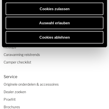
Technologie & Innovatie
erforderlich sind.
Cookies zulassen
Quickstart campervideo's
Camper en Campervan Configurator
Auswahl erlauben
Reizen & Beleven
Cookies ablehnen
Reisverslagen
Reistips
Caravanning reistrends
Camper checklist
Service
Originele onderdelen & accessoires
Dealer zoeken
Proefrit
Brochures