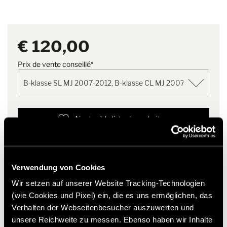
Versie
B-klasse SL MJ 2007-2012, B-
originele onderdelen & accessoires.
klasse CL MJ 2007-2011
Moderne textielrand in nubuck-look met dubbelgestikt
design
€ 120,00
Opmerking
Hoogwaardig geborduurd logo
Duurzame verpakking dankzij
Met aangelaste textiel hielbeschermer
herbruikbare hoes met
Antislip rug van rubbergranulaat
praktische ritssluiting
Prix de vente conseillé*
Het cabinetapijt op de foto dient alleen ter illustratie. De werkelijke
vorm en het ontwerp kunnen afwijken van de getoonde variant.
Ajouter à la liste de souhaits
Past het artikel bij mijn voertuig?
Numéro d'article: 2305325
Verwendung von Cookies
* Originele Hymer accessoires zijn niet vanuit de fabriek
leverbaar, maar kunnen uitsluitend via uw handelspartner
Wir setzen auf unserer Website Tracking-Technologien
worden besteld en gemonteerd. Afbeeldingen zijn onder
(wie Cookies und Pixel) ein, die es uns ermöglichen, das
voorbehoud van wijzigingen.
Verhalten der Webseitenbesucher auszuwerten und
unsere Reichweite zu messen. Ebenso haben wir Inhalte