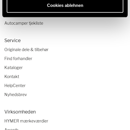
Rejsetips
Cookies ablehnen
Rejsetrends i autocamperverdenen
Autocamper tjekliste
Service
Originale dele & tilbehør
Find forhandler
Kataloger
Kontakt
HelpCenter
Nyhedsbrev
Virksomheden
HYMER mærkeværdier
Awards