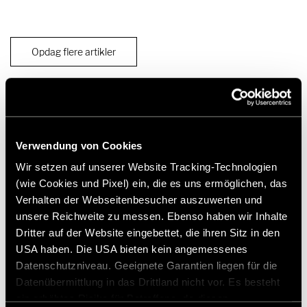
Opdag flere artikler
Verwendung von Cookies
Modeller & Teknologi
Wir setzen auf unserer Website Tracking-Technologien
Autocampere
(wie Cookies und Pixel) ein, die es uns ermöglichen, das
Mercedes Autocampere
Verhalten der Webseitenbesucher auszuwerten und
Campervans
unsere Reichweite zu messen. Ebenso haben wir Inhalte
Dritter auf der Website eingebettet, die ihren Sitz in den
Teknologi & Innovation
USA haben. Die USA bieten kein angemessenes
Autocamper og Camper Van konfigurator
Datenschutzniveau. Geeignete Garantien liegen für die
Datenübermittlung in das Drittland nicht vor. Es besteht
ein erhöhtes Risiko für Betroffene, da diesen
Rejse og oplevelse