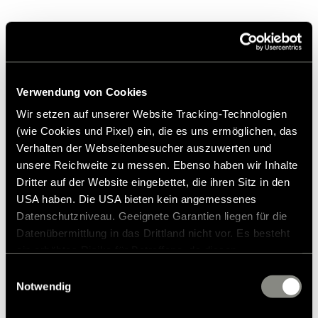
Vergelijkbare producten
Verwendung von Cookies
Wir setzen auf unserer Website Tracking-Technologien
(wie Cookies und Pixel) ein, die es uns ermöglichen, das
Verhalten der Webseitenbesucher auszuwerten und
unsere Reichweite zu messen. Ebenso haben wir Inhalte
Dritter auf der Website eingebettet, die ihren Sitz in den
USA haben. Die USA bieten kein angemessenes
Datenschutzniveau. Geeignete Garantien liegen für die
Datenübermittlung in das Drittland nicht vor. Es besteht
ein erhöhtes Risiko für Betroffene, da diesen
möglicherweise keine Rechtsbehelfsmöglichkeiten
Einwilligungsauswahl
zustehen. Eingesetzte Dienstleister können Daten für
Notwendig
eigene Zwecke verarbeiten und mit anderen Daten