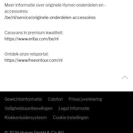
Meer informatie over originele Hymer-onderdelen en -
accessoires:
/be/nl/service/originele-onderdelen-accessoires
Caravans in premium kwaliteit:
https://www.eriba.com/be/nl
Ontdek onze reisportal:
https://www.freeontour.com/nl
Gewichtsinformatie
Colofon
Privacyverklaring
Veiligheidsaanbevelingen
Legal informatie
Klokkenluidersysteem
Cookie instellingen
© 2026 Hymer GmbH & Co. KG