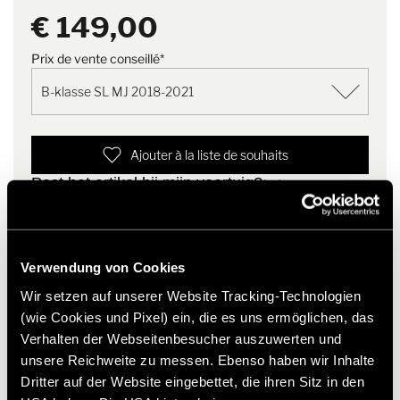
4-delige set bestaande uit: Bestuurderscabinemat, opstapmat
Opmerking
Duurzame verpakking dankzij
€ 149,00
bestuurderscabine (2 stuks) en
herbruikbare hoes met
opstapmat voor de toegangsdeur.
praktische ritssluiting
Het cabinetapijt op de foto dient alleen als voorbeeld. De
Prix de vente conseillé*
werkelijke vorm en het ontwerp kunnen afwijken van de
getoonde variant.
Ajouter à la liste de souhaits
Past het artikel bij mijn voertuig?
Numéro d'article: 2901720
* Originele Hymer accessoires zijn niet vanuit de fabriek
leverbaar, maar kunnen uitsluitend via uw handelspartner
Verwendung von Cookies
worden besteld en gemonteerd. Afbeeldingen zijn onder
Wir setzen auf unserer Website Tracking-Technologien
voorbehoud van wijzigingen.
(wie Cookies und Pixel) ein, die es uns ermöglichen, das
Verhalten der Webseitenbesucher auszuwerten und
unsere Reichweite zu messen. Ebenso haben wir Inhalte
Dritter auf der Website eingebettet, die ihren Sitz in den