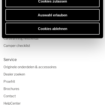
Cookies zulassen
Camper en Campervan Configurator
Auswahl erlauben
Reizen & Beleven
Reisverslagen
Cookies ablehnen
Reistips
Caravanning reistrends
Camper checklist
Service
Originele onderdelen & accessoires
Dealer zoeken
Proefrit
Brochures
Contact
HelpCenter