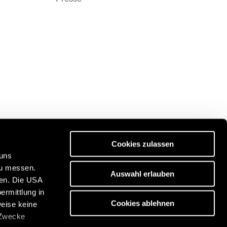
Cookies zulassen
 uns
zu messen.
Auswahl erlauben
ben. Die USA
ität:
Entdecken Sie unser Reiseportal:
ermittlung in
/de
https://www.freeontour.com/
Cookies ablehnen
weise keine
 Zwecke