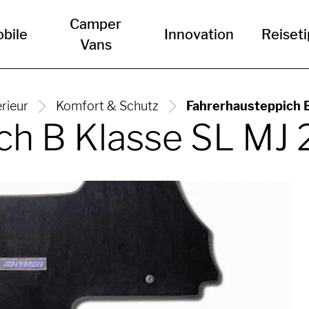
Camper
bile
Innovation
Reiset
Vans
erieur
Komfort & Schutz
Fahrerhausteppich 
ch B Klasse SL MJ