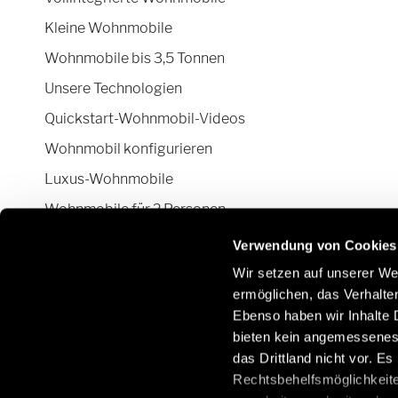
Kleine Wohnmobile
Wohnmobile bis 3,5 Tonnen
Unsere Technologien
Quickstart-Wohnmobil-Videos
Wohnmobil konfigurieren
Luxus-Wohnmobile
Wohnmobile für 2 Personen
Camper Van-Aufstelldach
Verwendung von Cookies
Wir setzen auf unserer Web
ermöglichen, das Verhalt
Ebenso haben wir Inhalte D
Bleiben Sie mit uns über soziale Netzwerke in
E
bieten kein angemessenes 
Kontakt:
O
das Drittland nicht vor. E
/
Rechtsbehelfsmöglichkeite