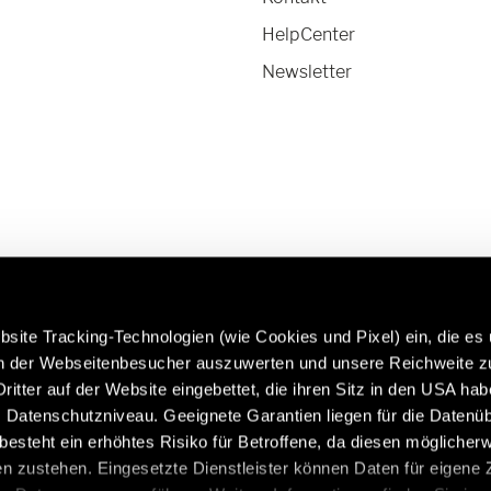
HelpCenter
Newsletter
site Tracking-Technologien (wie Cookies und Pixel) ein, die es
en der Webseitenbesucher auszuwerten und unsere Reichweite 
ritter auf der Website eingebettet, die ihren Sitz in den USA ha
rfahren Sie mehr über Hymer
Caravans in Premium-Qual
Datenschutzniveau. Geeignete Garantien liegen für die Datenüb
riginalteile & Zubehör:
https://www.eriba.com/ch
s besteht ein erhöhtes Risiko für Betroffene, da diesen möglicher
ch/de/service/originalteile-
n zustehen. Eingesetzte Dienstleister können Daten für eigene
zubehoer