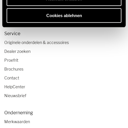
Caravanning reistrends
Cookies ablehnen
Camper checklist
Service
Originele onderdelen & accessoires
Dealer zoeken
Proefrit
Brochures
Contact
HelpCenter
Nieuwsbrief
Onderneming
Merkwaarden