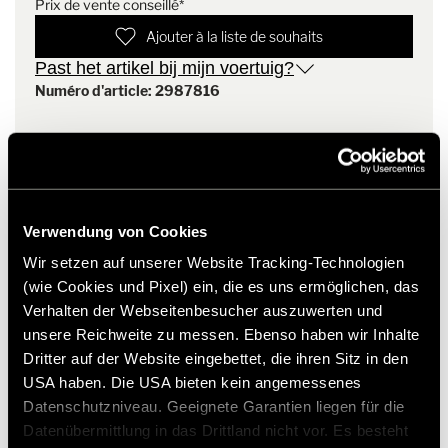
Prix de vente conseillé*
Ajouter à la liste de souhaits
Materiaal: 60% katoen / 40% polyester
Single jersey, 190 gr/m²
Past het artikel bij mijn voertuig?
Kleur: antraciet
Numéro d'article: 2987816
Beschikbare maten: Dames: XS - 3XL / Heren: S - 4XL
Korte mouw
* Originele Hymer accessoires zijn niet vanuit de fabriek
Polokraag
leverbaar, maar kunnen uitsluitend via uw handelspartner
Splitjes in de zoom
worden besteld en gemonteerd. Afbeeldingen zijn onder
Onderhoudsinstructies: wasbaar op 30° (fijnwasprogramma), niet
voorbehoud van wijzigingen.
geschikt voor de droger
Verwendung von Cookies
Wir setzen auf unserer Website Tracking-Technologien
(wie Cookies und Pixel) ein, die es uns ermöglichen, das
Verhalten der Webseitenbesucher auszuwerten und
unsere Reichweite zu messen. Ebenso haben wir Inhalte
Dritter auf der Website eingebettet, die ihren Sitz in den
USA haben. Die USA bieten kein angemessenes
Datenschutzniveau. Geeignete Garantien liegen für die
Datenübermittlung in das Drittland nicht vor. Es besteht