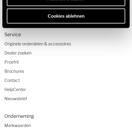
Caravanning reistrends
Cookies ablehnen
Camper checklist
Service
Originele onderdelen & accessoires
Dealer zoeken
Proefrit
Brochures
Contact
HelpCenter
Nieuwsbrief
Onderneming
Merkwaarden