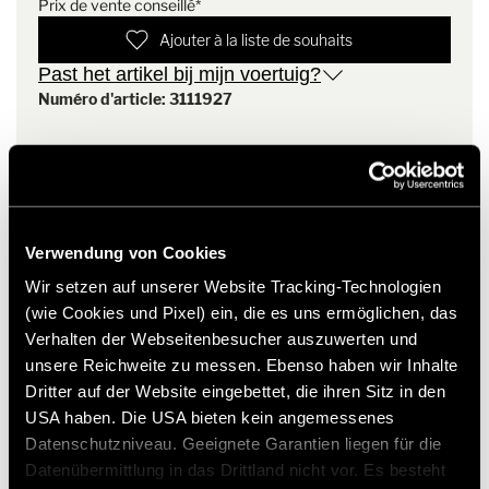
Prix de vente conseillé*
B SupremeLine: 674,704,708
Exsis-i: 588
Ajouter à la liste de souhaits
Exsis-t: 588
Past het artikel bij mijn voertuig?
ML-T: 570, 580, 620
Numéro d'article: 3111927
B MC-I: 550, 580, 600, 680, 690
B MC-T: 550, 580, 600, 680,690
B MasterLine: 780, 790
* Originele Hymer accessoires zijn niet vanuit de fabriek
Camper: Free, Duocar S, Free S 600
leverbaar, maar kunnen uitsluitend via uw handelspartner
worden besteld en gemonteerd. Afbeeldingen zijn onder
voorbehoud van wijzigingen.
Verwendung von Cookies
Wir setzen auf unserer Website Tracking-Technologien
(wie Cookies und Pixel) ein, die es uns ermöglichen, das
Verhalten der Webseitenbesucher auszuwerten und
unsere Reichweite zu messen. Ebenso haben wir Inhalte
Dritter auf der Website eingebettet, die ihren Sitz in den
USA haben. Die USA bieten kein angemessenes
Datenschutzniveau. Geeignete Garantien liegen für die
Datenübermittlung in das Drittland nicht vor. Es besteht