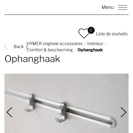
Menu
0
Liste de souhaits
HYMER originele accessoires
Interieur
Back
Comfort & bescherming
Ophanghaak
Ophanghaak