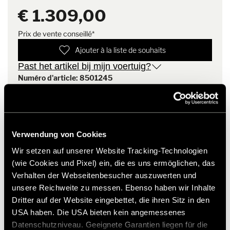
Opmerking
Past niet op de HYMER
THULE antraciet zonnescherm 3,75 x 2,50 (lengte x verlenging)
€ 1.309,00
Campervan Free 540
met adapter
Prix de vente conseillé*
Gewicht: 26 kg
Ajouter à la liste de souhaits
Past het artikel bij mijn voertuig?
Let op
: past niet op de HYMER Camper Van Free 540
Numéro d'article: 8501245
* Originele Hymer accessoires zijn niet vanuit de fabriek
leverbaar, maar kunnen uitsluitend via uw handelspartner
worden besteld en gemonteerd. Afbeeldingen zijn onder
Verwendung von Cookies
voorbehoud van wijzigingen.
Wir setzen auf unserer Website Tracking-Technologien
(wie Cookies und Pixel) ein, die es uns ermöglichen, das
Verhalten der Webseitenbesucher auszuwerten und
unsere Reichweite zu messen. Ebenso haben wir Inhalte
Dritter auf der Website eingebettet, die ihren Sitz in den
USA haben. Die USA bieten kein angemessenes
Datenschutzniveau. Geeignete Garantien liegen für die