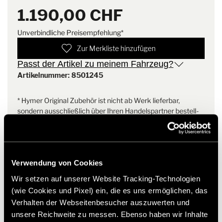
Campervan Free 540
1.190,00 CHF
Markise THULE anthrazit 3,75 x 2,50 (Länge x Auszug) mit
Adapter
Unverbindliche Preisempfehlung*
Zur Merkliste hinzufügen
Gewicht: 26 kg
Passt der Artikel zu meinem Fahrzeug?
Artikelnummer: 8501245
Hinweis
: passt nicht beim HYMER Camper Van Free 540
* Hymer Original Zubehör ist nicht ab Werk lieferbar,
sondern ausschließlich über Ihren Handelspartner bestell-
und nachrüstbar. Abbildungen teilweise vorbehaltlich
Änderungen.
Verwendung von Cookies
Wir setzen auf unserer Website Tracking-Technologien
(wie Cookies und Pixel) ein, die es uns ermöglichen, das
Verhalten der Webseitenbesucher auszuwerten und
unsere Reichweite zu messen. Ebenso haben wir Inhalte