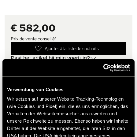
Verpakkingsmaten
75 cm x 28 cm x 28 cm
Het materiaal van de mat blijft flexibel tot -30 °C
originele onderdelen & accessoires.
(breedte x hoogte x diepte)
Afmetingen verpakking (B x H x D): 75 x 28 x 28 cm
Gewicht: ca. 4 kg
€ 582,00
Leveringsomvang
"1x buisrail rechts, 1x buisrail
Deze set bevat de buisrails rechts en links en de afdekkappen.
links, 1x set afdekkappen"
Prix de vente conseillé*
Gewicht
4.2 kg
Ajouter à la liste de souhaits
Past het artikel bij mijn voertuig?
Numéro d'article: 8501531
* Originele Hymer accessoires zijn niet vanuit de fabriek
leverbaar, maar kunnen uitsluitend via uw handelspartner
Verwendung von Cookies
worden besteld en gemonteerd. Afbeeldingen zijn onder
Wir setzen auf unserer Website Tracking-Technologien
voorbehoud van wijzigingen.
(wie Cookies und Pixel) ein, die es uns ermöglichen, das
Verhalten der Webseitenbesucher auszuwerten und
unsere Reichweite zu messen. Ebenso haben wir Inhalte
Dritter auf der Website eingebettet, die ihren Sitz in den
USA haben. Die USA bieten kein angemessenes