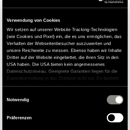
Verwendung von Cookies
€ 2.749,00
Wir setzen auf unserer Website Tracking-Technologien
(wie Cookies und Pixel) ein, die es uns ermöglichen, das
Prix de vente conseillé*
Verhalten der Webseitenbesucher auszuwerten und
Ajouter à la liste de souhaits
unsere Reichweite zu messen. Ebenso haben wir Inhalte
Past het artikel bij mijn voertuig?
Dritter auf der Website eingebettet, die ihren Sitz in den
Numéro d'article: 8501862
USA haben. Die USA bieten kein angemessenes
Datenschutzniveau. Geeignete Garantien liegen für die
* Originele Hymer accessoires zijn niet vanuit de fabriek
Datenübermittlung in das Drittland nicht vor. Es besteht
leverbaar, maar kunnen uitsluitend via uw handelspartner
ein erhöhtes Risiko für Betroffene, da diesen
worden besteld en gemonteerd. Afbeeldingen zijn onder
möglicherweise keine Rechtsbehelfsmöglichkeiten
Einwilligungsauswahl
voorbehoud van wijzigingen.
zustehen. Eingesetzte Dienstleister können Daten für
Notwendig
eigene Zwecke verarbeiten und mit anderen Daten
zusammenführen. Weitere Informationen finden Sie in
Präferenzen
unserer
Datenschutzerklärung
. Akzeptieren Sie oder
wählen Sie einzelne Cookies/Dienste in den