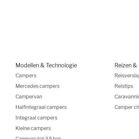
Modellen & Technologie
Reizen &
Campers
Reisversl
Mercedes campers
Reistips
Campervan
Caravannin
Halfintegraal campers
Camper ch
Integraal campers
Kleine campers
Campers tot 3,5 ton