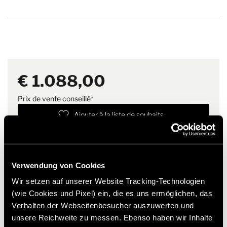
€ 1.088,00
Prix de vente conseillé*
Ajouter à la liste de souhaits
Past het artikel bij mijn voertuig?
Numéro d'article: 8502684
Verwendung von Cookies
* Originele Hymer accessoires zijn niet vanuit de fabriek
leverbaar, maar kunnen uitsluitend via uw handelspartner
Wir setzen auf unserer Website Tracking-Technologien
worden besteld en gemonteerd. Afbeeldingen zijn onder
(wie Cookies und Pixel) ein, die es uns ermöglichen, das
voorbehoud van wijzigingen.
Verhalten der Webseitenbesucher auszuwerten und
unsere Reichweite zu messen. Ebenso haben wir Inhalte