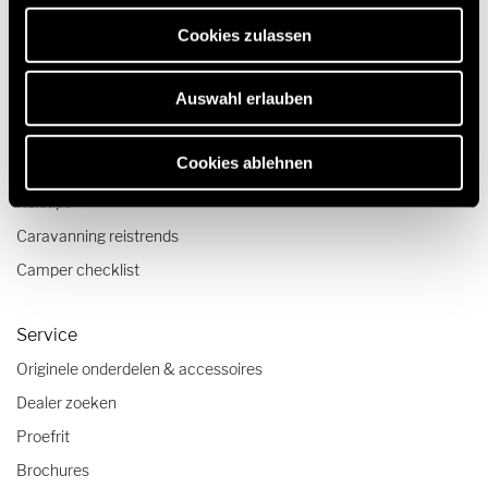
Technologie & Innovatie
erforderlich sind.
Cookies zulassen
Quickstart campervideo's
Camper en Campervan Configurator
Auswahl erlauben
Reizen & Beleven
Cookies ablehnen
Reisverslagen
Reistips
Caravanning reistrends
Camper checklist
Service
Originele onderdelen & accessoires
Dealer zoeken
Proefrit
Brochures