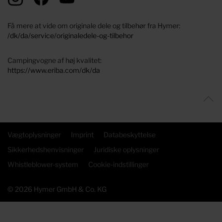
Få mere at vide om originale dele og tilbehør fra Hymer:
/dk/da/service/originaledele-og-tilbehor
Campingvogne af høj kvalitet:
https://www.eriba.com/dk/da
Vægtoplysninger
Imprint
Databeskyttelse
Sikkerhedshenvisninger
Juridiske oplysninger
Whistleblower-system
Cookie-indstillinger
© 2026 Hymer GmbH & Co. KG