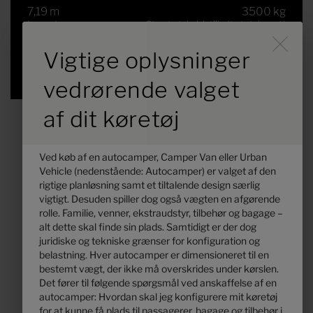
7,19 m
3500 kg
Længde
Største teknisk tilladte totalvægt
*
Durch Scrolling wird der B
Vigtige oplysninger
valgt
vedrørende valget
af dit køretøj
Ved køb af en autocamper, Camper Van eller Urban
Vehicle (nedenstående: Autocamper) er valget af den
rigtige planløsning samt et tiltalende design særlig
vigtigt. Desuden spiller dog også vægten en afgørende
rolle. Familie, venner, ekstraudstyr, tilbehør og bagage –
alt dette skal finde sin plads. Samtidigt er der dog
juridiske og tekniske grænser for konfiguration og
belastning. Hver autocamper er dimensioneret til en
Hymer B-MC T 680
bestemt vægt, der ikke må overskrides under kørslen.
Det fører til følgende spørgsmål ved anskaffelse af en
autocamper: Hvordan skal jeg konfigurere mit køretøj
1.463.000,– kr.
2 - 5
for at kunne få plads til passagerer, bagage og tilbehør i
Pris fra
Sovepladser