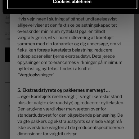
dvs. den lovlige frie vægt for bagage og efterfølgende
Cookies ablehnen
Ved en forøgelse af belastningen forøges de producentspecificerede
monteret tilbehør, ved de køretøjer der udleveres af
dimensioner for valgfrit udstyr. Forøgelsen er et resultat af den højere
Hymer, også faktisk står til rådighed for nyttelasten.
nyttelast pga. det alternative chassis. Her skal den øgede egenvægt af
det alternative chassis samt især vægten af evt. obligatoriske tungere
Hvis vejningen i slutning af båndet undtagelsesvist
motorvarianter (f.eks. 180 hK) fratrækkes.
alligevel viser at den faktiske belastningskapacitet
overskrider minimum nyttelast pga. en tilladt
Udførlige oplysninger og forklaringer vedrørende vægten og køretøjets
vægtafvigelse, vil vi inden udlevering af køretøjet
konfiguration findes ved at klikke på overskriften "
Vægtoplysninger
".
sammen med din forhandler og dig undersøge, om vi
f.eks. kan forøge køretøjets belastning, reducere
Næste trin
siddepladser eller fjerne ekstraudstyr. Detaljerede
oplysninger om tolerancernes virkninger på minimum
nyttelast og nyttelast findes i afsnittet
"
Vægtoplysninger
".
Konfigurationsoversigt
5. Ekstraudstyrets og pakkernes mervægt ...
... øger køretøjets reelle vægt (= vægt i køreklar stand
plus det valgte ekstraudstyr) og reducerer nyttelasten.
Den angivne værdi viser mervægten over for
standardudstyret for den pågældende planløsning. De
valgte pakkers og ekstraudstyrets samlede vægt må
ikke overskride vægten af de producentspecificerede
dimensioner for valgfrit udstyr.