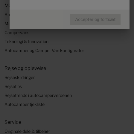
Modeller & Teknologi
Autocampere
Accepter og fortsæt
Mercedes Autocampere
Campervans
Teknologi & Innovation
Autocamper og Camper Van konfigurator
Rejse og oplevelse
Rejseskildringer
Rejsetips
Rejsetrends i autocamperverdenen
Autocamper tjekliste
Service
Originale dele & tilbehør