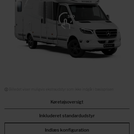
Billedet viser muligvis ekstraudstyr som ikke indgår i basisprisen
Køretøjsoversigt
Inkluderet standardudstyr
Indlæs konfiguration