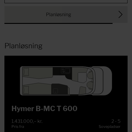
Planløsning
Planløsning
Hymer B-MC T 600
1.431.000,– kr.
2 - 5
Pris fra
Sovepladser