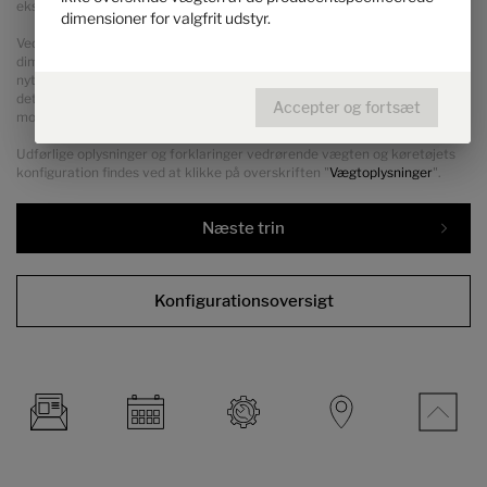
ekstraudstyr.
dimensioner for valgfrit udstyr.
Ved en forøgelse af belastningen forøges de producentspecificerede
dimensioner for valgfrit udstyr. Forøgelsen er et resultat af den højere
nyttelast pga. det alternative chassis. Her skal den øgede egenvægt af
det alternative chassis samt især vægten af evt. obligatoriske tungere
Accepter og fortsæt
motorvarianter (f.eks. 180 hK) fratrækkes.
Udførlige oplysninger og forklaringer vedrørende vægten og køretøjets
konfiguration findes ved at klikke på overskriften "
Vægtoplysninger
".
Næste trin
Konfigurationsoversigt