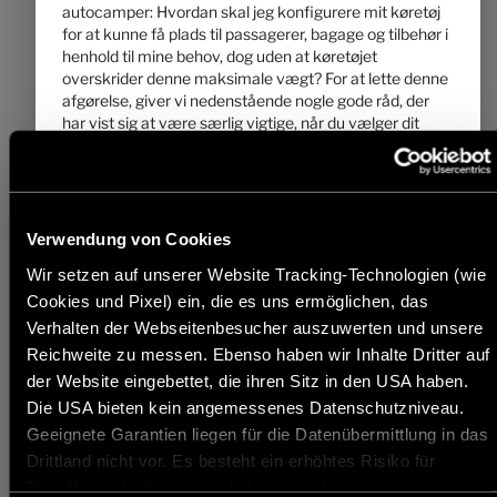
autocamper: Hvordan skal jeg konfigurere mit køretøj
Pris fra
Sovepladser
for at kunne få plads til passagerer, bagage og tilbehør i
8,99 m
5500 kg
henhold til mine behov, dog uden at køretøjet
Længde
Største teknisk tilladte totalvægt
*
overskrider denne maksimale vægt? For at lette denne
afgørelse, giver vi nedenstående nogle gode råd, der
har vist sig at være særlig vigtige, når du vælger dit
køretøj fra vores produktprogram.
Vælg planløsning
1. Den største teknisk tilladte samlede vægt ...
... er en værdi, producenten har fastlagt og som
Verwendung von Cookies
køretøjet ikke må overskride. Hymer fastlægger ud
Frau planløsningen en overgrænse for køretøjet, der
Wir setzen auf unserer Website Tracking-Technologien (wie
kan afvige fra planløsning til planløsning (f.eks. 3.500
Cookies und Pixel) ein, die es uns ermöglichen, das
kg, 4.400 kg). Den tilsvarende angivelse for hver
Verhalten der Webseitenbesucher auszuwerten und unsere
planløsning findes i de tekniske data.
Reichweite zu messen. Ebenso haben wir Inhalte Dritter auf
der Website eingebettet, die ihren Sitz in den USA haben.
2. Vægt i køreklar stand ...
Die USA bieten kein angemessenes Datenschutzniveau.
... består– forenklet udtrykt – af basiskøretøjet med
standardudstyr plus en standardvægt på 75 kg for
Geeignete Garantien liegen für die Datenübermittlung in das
køretøjets fører. Det er lovligt og muligt at vægten i
Hymer B-ML I 890 BlackLine
Drittland nicht vor. Es besteht ein erhöhtes Risiko für
køreklar stand for dit køretøj afviger fra den nominelle
Betroffene, da diesen möglicherweise keine