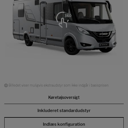
Billedet viser muligvis ekstraudstyr som ikke indgår i basisprisen
Køretøjsoversigt
Inkluderet standardudstyr
Indlæs konfiguration