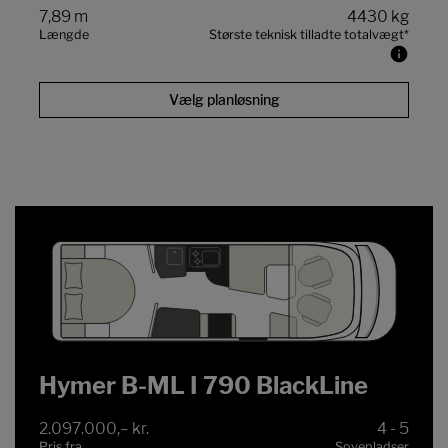
7,89 m
4430 kg
Længde
Største teknisk tilladte totalvægt
*
Vælg planløsning
Hymer B-ML I 790 BlackLine
2.097.000,– kr.
4 - 5
Pris fra
Sovepladser