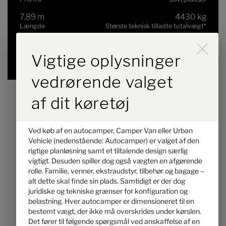
7,89 m
4430 kg
Længde
Største teknisk tilladte totalvægt
*
Durch Scrolling wird der B
Vigtige oplysninger
valgt
vedrørende valget
af dit køretøj
Ved køb af en autocamper, Camper Van eller Urban
Vehicle (nedenstående: Autocamper) er valget af den
rigtige planløsning samt et tiltalende design særlig
vigtigt. Desuden spiller dog også vægten en afgørende
rolle. Familie, venner, ekstraudstyr, tilbehør og bagage –
alt dette skal finde sin plads. Samtidigt er der dog
juridiske og tekniske grænser for konfiguration og
Hymer B-ML I 880 BlackLine
belastning. Hver autocamper er dimensioneret til en
bestemt vægt, der ikke må overskrides under kørslen.
Det fører til følgende spørgsmål ved anskaffelse af en
2.223.000,– kr.
4 - 5