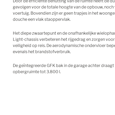
Door de efficiënte benutting van de ruimte heeft de 
gevolgen voor de totale hoogte van de opbouw, noch 
voertuig. Bovendien zijn er geen trapjes in het woonge
douche een vlak staoppervlak.
Het diepe zwaartepunt en de onafhankelijke wielopha
Light-chassis verbeteren het rijgedrag en zorgen voo
veiligheid op reis. De aerodynamische ondervloer beper
evenals het brandstofverbruik.
De geïntegreerde GFK bak in de garage achter draagt 
opbergruimte tot 3.800 l.