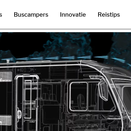
s
Buscampers
Innovatie
Reistips