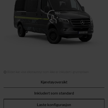
Bildet kan vise ekstrautstyr som ikke er inkludert i grunnprisen
Kjøretøyoversikt
Inkludert som standard
Laste konfigurasjon