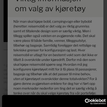
Pris fra
Soveplasser
om valg av kjøretøy
5,93 m
3880 kg
Lengde
Teknisk tillatt totalvekt
*
Når man skal kjøpe bobil, campingvogn eller bybobil
(heretter: reisemobil) er det valg av riktig grunnriss
samt et tiltalende design som er særlig viktig. Men i
Valgt
tillegg spiller også vekten en avgjørende rolle. Det skal
være plass til både familie, venner, tilleggsutstyr,
tilbehør og bagasje. Samtidig foreligger det rettslige og
tekniske grenser for konfigurasjon og last. Hver
reisemobil er utlagt for en bestemt vekt som det ikke er
tillatt å overskride under kjøredrift. Derfor må den som
skal kjøpe reisemobil spørre seg: Hvordan må jeg
a)
Det dreier seg om en uforbindtlig prisanbefaling i NKR, som baserer på
konfigurere kjøretøyet mitt for å få plass til passasjerer,
de norsk salgsprisene. Priser i andre land kan avvike på grunn av
bagasje og tilbehør slik at det passer til mine behov,
valutaomregning, utstyr i landet, moms, gebyr, transportkostnader og
innføringstoll. Din handelspartner informerer deg gjerne om prisene,
uten at kjøretøyet overskrider denne totalvekten? For å
skattene og gebyrene som gjelder for ditt land.
gjøre denne avgjørelsen enklere for deg har vi ført opp
noen merknader nedenfor om ting det er særlig viktig å
*
Den angitte vekten i kjøreklar tilstand er den standardverdien som er
tenke over når du skal velge kjøretøy fra vår portefølje:
spesifisert i typegodkjenningsprosessen. På grunn av
fabrikasjonstoleransene kan den faktiske vekten i kjøreklar tilstand
avvike fra de verdiene som er angitt over. Avvik på opptil ± 5 % av
1. Den teknisk tillatte totalvekten ...
vekten i kjøreklar tilstand er juridisk tillatt og mulig. Tillatt margin i