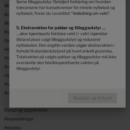
fjerne tilleggsutstyr. Detaljert forklaring om hvordan
Modeller og teknologier
toleransene har konsekvenser for minste nyttelast og
nyttelast, finner du i avsnittet “
Veiledning om vekt
”.
Bobiler
Mercedes-bobiler
5. Ekstravekten for pakker og tilleggsutstyr ...
Bybobiler
... øker kjøretøyets faktiske vekt (= vekt i kjøreklar
tilstand pluss valgt tilleggsutstyr) og reduserer
Delintegrerte bobiler
nyttelasten. Den angitte verdien utgjør ekstravekten i
Helintegrerte bobiler
forhold til standardutstyret på hvert enkelt grunnriss.
Totalvekten på valgte pakker og tilleggsutstyr må ikke
Små bobiler
overskride den fabrikkspesifiserte vekten på
Bobiler opptil 3,5 tonn
tilleggsutstyr.
Våre teknologier
Hurtigstart-bobilvideoer
Bobil og Camper Van konfigurator
Aksepter og fortsett
Reise og opplevelse
Reiseskildringer
Reisetips