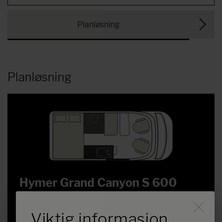
Planløsning
Planløsning
Hymer Grand Canyon S 600
CrossOver
Durch Scrolling wird der B
Viktig informasjon
kr 1 946 000,–
2 - 4